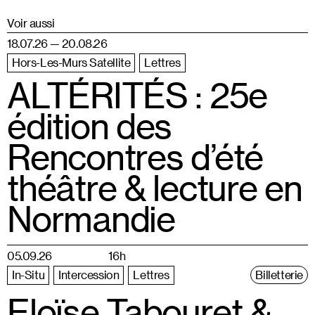
Voir aussi
18.07.26 — 20.08.26
Hors-Les-Murs Satellite
Lettres
ALTÉRITÉS : 25e
édition des
Rencontres d’été
théâtre & lecture en
Normandie
05.09.26
16h
In-Situ
Intercession
Lettres
Billetterie
Eloïse Tabouret &