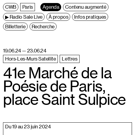
C
entre
W
allonie
B
ruxelles
Paris
Agenda
Contenu augmenté
▶ Radio Sale Live
À propos
Infos pratiques
Billetterie
Recherche
19.06.24 — 23.06.24
Hors-Les-Murs Satellite
Lettres
41e Marché de la
Poésie de Paris,
place Saint Sulpice
Du 19 au 23 juin 2024