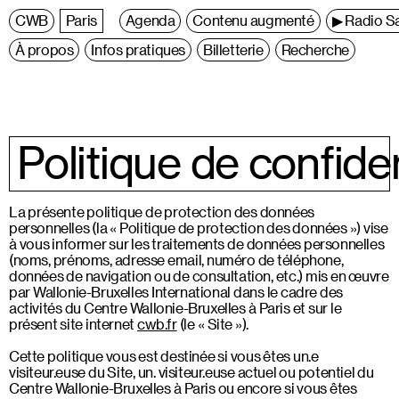
C
entre
W
allonie
B
ruxelles
Paris
Agenda
Contenu augmenté
▶ Radio Sa
À propos
Infos pratiques
Billetterie
Recherche
Politique de confiden
La présente politique de protection des données
personnelles (la « Politique de protection des données ») vise
à vous informer sur les traitements de données personnelles
(noms, prénoms, adresse email, numéro de téléphone,
données de navigation ou de consultation, etc.) mis en œuvre
par Wallonie-Bruxelles International dans le cadre des
activités du Centre Wallonie-Bruxelles à Paris et sur le
présent site internet
cwb.fr
(le « Site »).
Cette politique vous est destinée si vous êtes un.e
visiteur.euse du Site, un. visiteur.euse actuel ou potentiel du
Centre Wallonie-Bruxelles à Paris ou encore si vous êtes