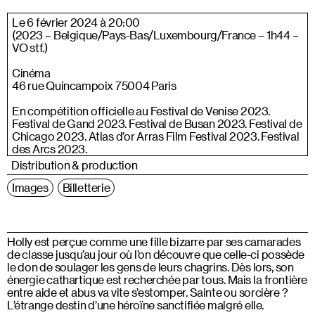
Le 6 février 2024 à 20:00
(2023 – Belgique/Pays-Bas/Luxembourg/France – 1h44 –
VO stf.)
Cinéma
46 rue Quincampoix 75004 Paris
En compétition officielle au Festival de Venise 2023.
Festival de Gand 2023. Festival de Busan 2023. Festival de
Chicago 2023. Atlas d’or Arras Film Festival 2023. Festival
des Arcs 2023.
Distribution & production
Images
Billetterie
Holly est perçue comme une fille bizarre par ses camarades
de classe jusqu’au jour où l’on découvre que celle-ci possède
le don de soulager les gens de leurs chagrins. Dès lors, son
énergie cathartique est recherchée par tous. Mais la frontière
entre aide et abus va vite s’estomper. Sainte ou sorcière ?
L’étrange destin d’une héroïne sanctifiée malgré elle.