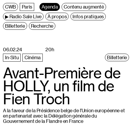
C
entre
W
allonie
B
ruxelles
Paris
Agenda
Contenu augmenté
▶ Radio Sale Live
À propos
Infos pratiques
Billetterie
Recherche
06.02.24
20h
In-Situ
Cinéma
Billetterie
Avant-Première de
HOLLY, un film de
Fien Troch
A la faveur de la Présidence belge de l’Union européenne et
en partenariat avec la Délégation générale du
Gouvernement de la Flandre en France