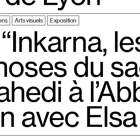
ons
Arts visuels
Exposition
“Inkarna, le
oses du sa
ahedi à l’A
 avec Elsa