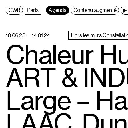
C
entre
W
allonie
B
ruxelles
Paris
Agenda
Contenu augmenté
▶ 
10.06.23 — 14.01.24
Hors les murs Constellati
Chaleur Hu
ART & IND
Large – Ha
LAAC, Dun