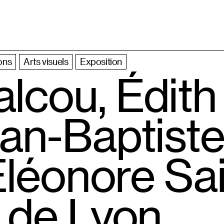
ons
Arts visuels
Exposition
alcou, Édith
n-Baptiste
Éléonore Sa
e de Lyon