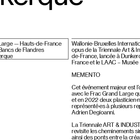
Large — Hauts-de-France
Wallonie-Bruxelles Internati
Bancs de Flandres
opus de la Triennale Art & Ind
erque
de-France, lancée à Dunker
France et le LAAC – Musée 
MEMENTO
Cet événement majeur est l’
avec le Frac Grand Large qu
et en 2022 deux plasticien·n
représenté·es à plusieurs r
Adrien Degioanni.
La Triennale ART & INDUSTRIE
revisite les cheminements sin
ainsi des ponts entre la créa