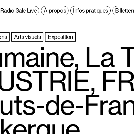
Radio Sale Live
À propos
Infos pratiques
Billetter
ons
Arts visuels
Exposition
maine, La T
USTRIE, F
uts-de-Fra
kerque