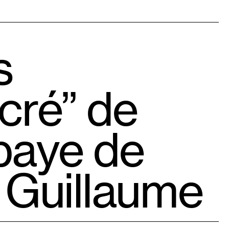
s
cré” de
bbaye de
 Guillaume