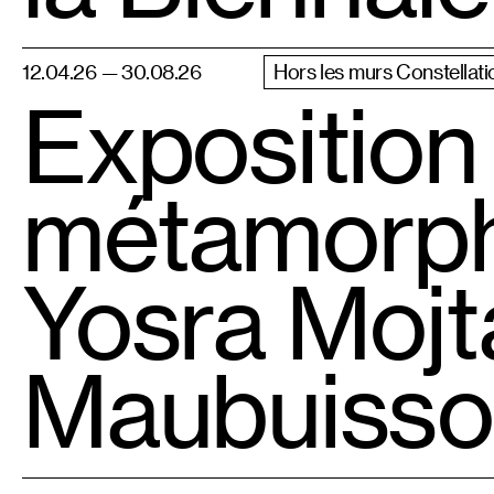
12.04.26 — 30.08.26
Hors les murs Constellati
Exposition 
métamorph
Yosra Mojt
Maubuisson