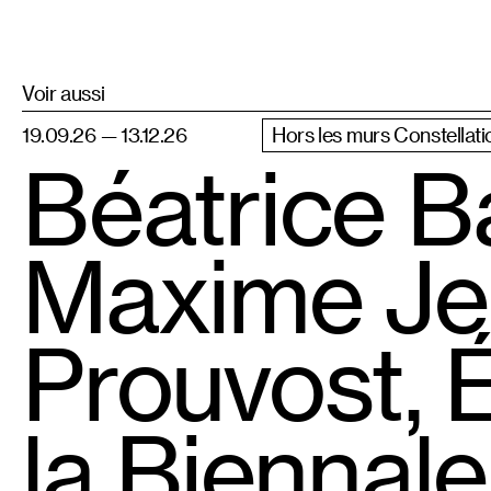
Voir aussi
19.09.26 — 13.12.26
Hors les murs Constellati
Béatrice B
Maxime Jea
Prouvost, 
la Biennal