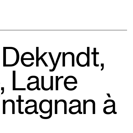
 Dekyndt,
, Laure
intagnan à