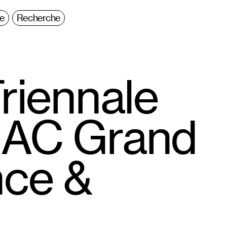
ie
Recherche
riennale
RAC Grand
nce &