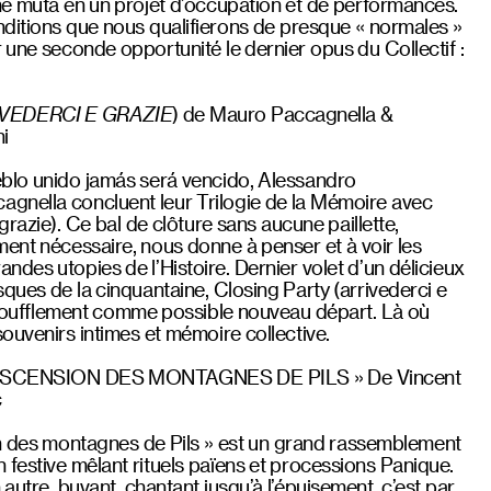
he muta en un projet d’occupation et de performances.
ditions que nous qualifierons de presque « normales »
 une seconde opportunité le dernier opus du Collectif :
VEDERCI E GRAZIE
) de Mauro Paccagnella &
i
blo unido jamás será vencido, Alessandro
gnella concluent leur Trilogie de la Mémoire avec
grazie). Ce bal de clôture sans aucune paillette,
ment nécessaire, nous donne à penser et à voir les
ndes utopies de l’Histoire. Dernier volet d’un délicieux
sques de la cinquantaine, Closing Party (arrivederci e
’essoufflement comme possible nouveau départ. Là où
souvenirs intimes et mémoire collective.
ASCENSION DES MONTAGNES DE PILS » De Vincent
c
n des montagnes de Pils » est un grand rassemblement
 festive mêlant rituels païens et processions Panique.
autre, buvant, chantant jusqu’à l’épuisement, c’est par