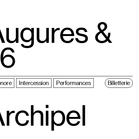
ugures &
 6
nore
Intercession
Performances
Billetterie
rchipel