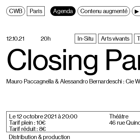
C
entre
W
allonie
B
ruxelles
Paris
Agenda
Contenu augmenté
▶ 
12.10.21
20h
In-Situ
Arts vivants
T
Closing Pa
Mauro Paccagnella & Alessandro Bernardeschi : Cie 
Le 12 octobre 2021 à 20:00
Théâtre
Tarif plein : 10€
46 rue Quin
Tarif réduit : 8€
Distribution & production