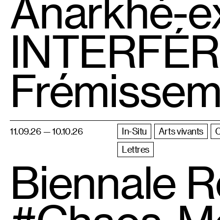
Anarkhé-ex
INTERFÉRE
Frémisseme
11.09.26 — 10.10.26
In-Situ
Arts vivants
Lettres
Biennale R