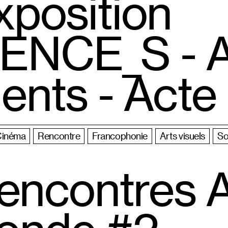
position
NCE_S - A
nts - Acte
Cinéma
Rencontre
Francophonie
Arts visuels
So
encontres A