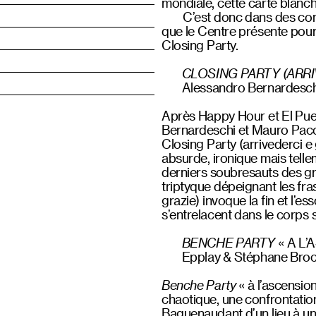
mondiale, cette carte blanc
C’est donc dans des con
que le Centre présente pour
Closing Party.
CLOSING PARTY (ARRI
Alessandro Bernardesch
Après Happy Hour et El Pue
Bernardeschi et Mauro Pacca
Closing Party (arrivederci e 
absurde, ironique mais telle
derniers soubresauts des gra
triptyque dépeignant les fra
grazie) invoque la fin et l
s’entrelacent dans le corps 
BENCHE PARTY
« A L’
Epplay & Stéphane Bro
Benche Party
« à l’ascensio
chaotique, une confrontation
Baguenaudant d’un lieu à un 