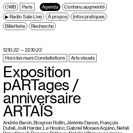
C
entre
W
allonie
B
ruxelles
Paris
Agenda
Contenu augmenté
▶ Radio Sale Live
À propos
Infos pratiques
Billetterie
Recherche
12.10.22 — 22.10.22
Hors les murs Constellations
Arts visuels
Exposition
pARTages /
anniversaire
ARTAÏS
Andrés Baron, Brognon Rollin, Jérémie Danon, François
Dufeil, Joël Harder, Le Houloc, Gabriel Moraes Aquino, Nefeli