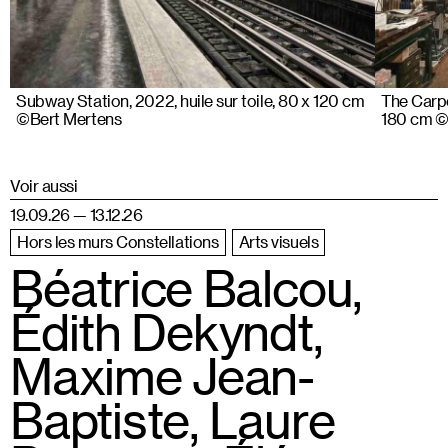
Subway Station, 2022, huile sur toile, 80 x 120 cm
The Carpen
©Bert Mertens
180 cm ©
Voir aussi
19.09.26 — 13.12.26
Hors les murs Constellations
Arts visuels
Béatrice Balcou,
Édith Dekyndt,
Maxime Jean-
Baptiste, Laure