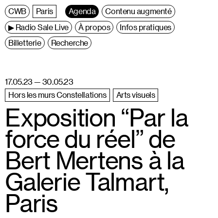
C
entre
W
allonie
B
ruxelles
Paris
Agenda
Contenu augmenté
▶ Radio Sale Live
À propos
Infos pratiques
Billetterie
Recherche
17.05.23 — 30.05.23
Hors les murs Constellations
Arts visuels
Exposition “Par la
force du réel” de
Bert Mertens à la
Galerie Talmart,
Paris