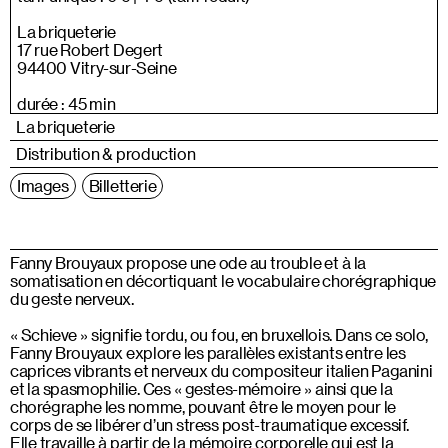
La briqueterie
17 rue Robert Degert
94400 Vitry-sur-Seine
durée : 45 min
La briqueterie
Distribution & production
Images
Billetterie
Fanny Brouyaux propose une ode au trouble et à la
somatisation en décortiquant le vocabulaire chorégraphique
du geste nerveux.
« Schieve » signifie tordu, ou fou, en bruxellois. Dans ce solo,
Fanny Brouyaux explore les parallèles existants entre les
caprices vibrants et nerveux du compositeur italien Paganini
et la spasmophilie. Ces « gestes-mémoire » ainsi que la
chorégraphe les nomme, pouvant être le moyen pour le
corps de se libérer d’un stress post-traumatique excessif.
Elle travaille à partir de la mémoire corporelle qui est la