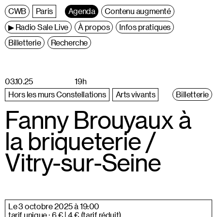
C
entre
W
allonie
B
ruxelles
Paris
Agenda
Contenu augmenté
▶ Radio Sale Live
À propos
Infos pratiques
Billetterie
Recherche
03.10.25
19h
Hors les murs Constellations
Arts vivants
Billetterie
Fanny Brouyaux à
la briqueterie /
Vitry-sur-Seine
Le 3 octobre 2025 à 19:00
tarif unique : 6 € | 4 € (tarif réduit)