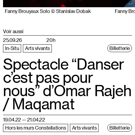
Fanny Brouyaux Solo © Stanislav Dobak
Fanny Br
Voir aussi
25.09.26
20h
In-Situ
Arts vivants
Billetterie
Spectacle “Danser
c’est pas pour
nous” d’Omar Rajeh
/ Maqamat
19.04.22 — 21.04.22
Hors les murs Constellations
Arts vivants
Billetterie