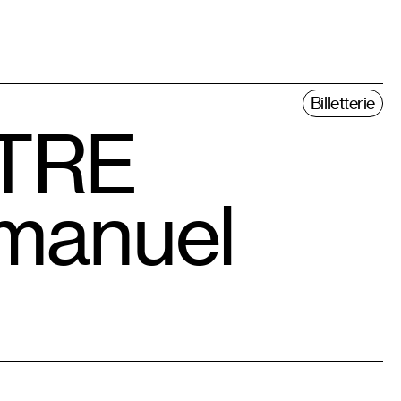
Billetterie
OTRE
mmanuel