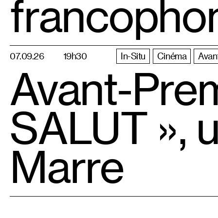
francopho
07.09.26
19h30
In-Situ
Cinéma
Avan
Avant-Pre
SALUT », u
Marre