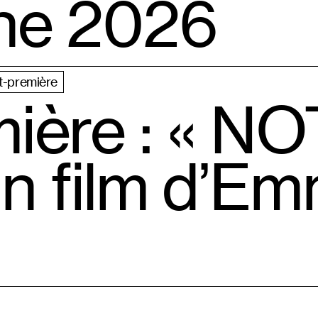
ne 2026
t-première
mière : « N
n film d’E