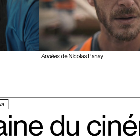
Apnées
de Nicolas Panay
val
aine du cin