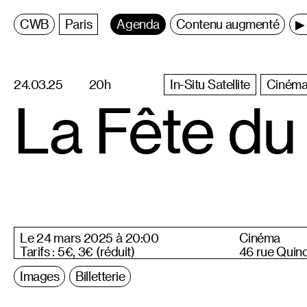
C
entre
W
allonie
B
ruxelles
Paris
Agenda
Contenu augmenté
▶ 
24.03.25
20h
In-Situ Satellite
Ciném
La Fête du
Le 24 mars 2025 à 20:00
Cinéma
Tarifs : 5€, 3€ (réduit)
46 rue Quin
Images
Billetterie