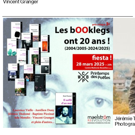
Vincent Granger
Jérémie 
Photogr