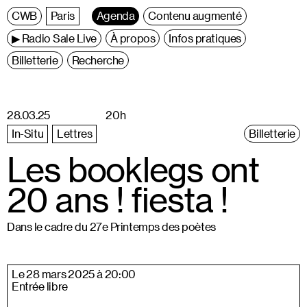
C
entre
W
allonie
B
ruxelles
Paris
Agenda
Contenu augmenté
▶ Radio Sale Live
À propos
Infos pratiques
Billetterie
Recherche
28.03.25
20h
In-Situ
Lettres
Billetterie
Les booklegs ont
20 ans ! fiesta !
Dans le cadre du 27e Printemps des poètes
Le 28 mars 2025 à 20:00
Entrée libre