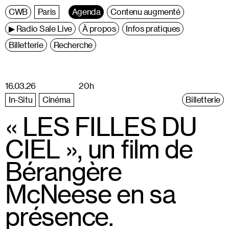
C
entre
W
allonie
B
ruxelles
Paris
Agenda
Contenu augmenté
▶ Radio Sale Live
À propos
Infos pratiques
Billetterie
Recherche
16.03.26
20h
In-Situ
Cinéma
Billetterie
« LES FILLES DU
CIEL », un film de
Bérangère
McNeese en sa
présence.