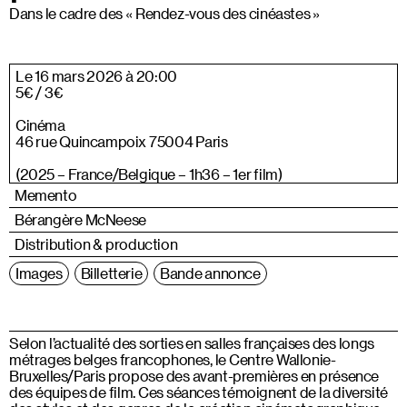
Dans le cadre des « Rendez-vous des cinéastes »
Le 16 mars 2026 à 20:00
5€ / 3€
Cinéma
46 rue Quincampoix 75004 Paris
(2025 – France/Belgique – 1h36 – 1er film)
Memento
Bérangère McNeese
Distribution & production
Images
Billetterie
Bande annonce
Selon l’actualité des sorties en salles françaises des longs
métrages belges francophones, le Centre Wallonie-
Bruxelles/Paris propose des avant-premières en présence
des équipes de film. Ces séances témoignent de la diversité