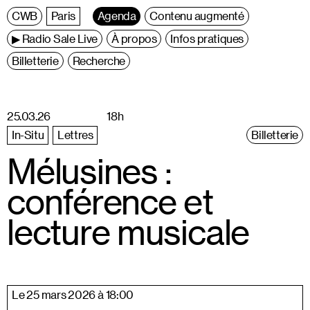
C
entre
W
allonie
B
ruxelles
Paris
Agenda
Contenu augmenté
▶ Radio Sale Live
À propos
Infos pratiques
Billetterie
Recherche
25.03.26
18h
In-Situ
Lettres
Billetterie
Mélusines :
conférence et
lecture musicale
Le 25 mars 2026 à 18:00