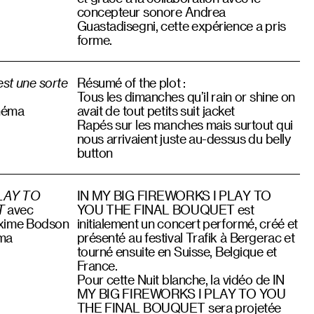
concepteur sonore Andrea
Guastadisegni, cette expérience a pris
forme.
est une sorte
Résumé of the plot :
Tous les dimanches qu’il rain or shine on
inéma
avait de tout petits suit jacket
Rapés sur les manches mais surtout qui
nous arrivaient juste au-dessus du belly
button
PLAY TO
IN MY BIG FIREWORKS I PLAY TO
T
avec
YOU THE FINAL BOUQUET est
xime Bodson
initialement un concert performé, créé et
éma
présenté au festival Trafik à Bergerac et
tourné ensuite en Suisse, Belgique et
France.
Pour cette Nuit blanche, la vidéo de IN
MY BIG FIREWORKS I PLAY TO YOU
THE FINAL BOUQUET sera projetée