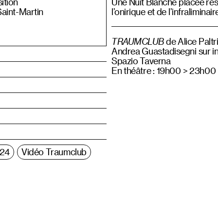
ition
Une Nuit Blanche placée réso
Saint-Martin
l’onirique et de l’infraliminair
TRAUMCLUB
de Alice Paltri
Andrea Guastadisegni sur in
Spazio Taverna
En théâtre : 19h00 > 23h00
024
Vidéo Traumclub