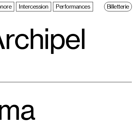
nore
Intercession
Performances
Billetterie
rchipel
éma