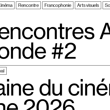
Cinéma
Rencontre
Francophonie
Arts visuels
So
encontres A
onde #2
val
aine du cin
ne 2026