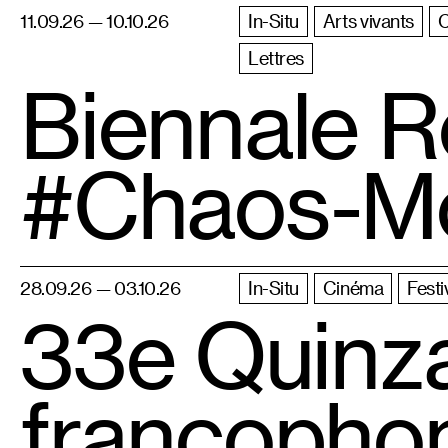
11.09.26 — 10.10.26
In-Situ
Arts vivants
Lettres
Biennale R
#Chaos-M
28.09.26 — 03.10.26
In-Situ
Cinéma
Festi
33e Quinz
francopho