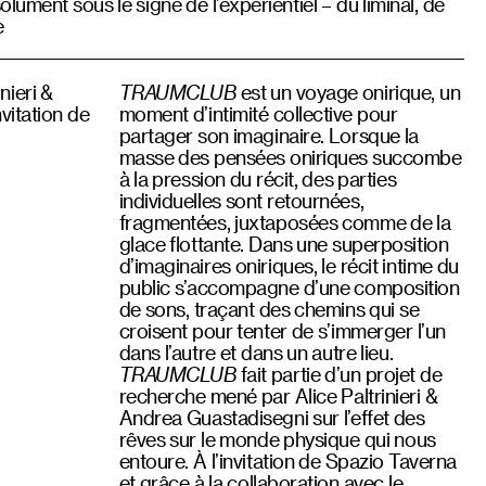
lument sous le signe de l’expérientiel – du liminal, de
e
nieri &
TRAUMCLUB
est un voyage onirique, un
vitation de
moment d’intimité collective pour
partager son imaginaire. Lorsque la
masse des pensées oniriques succombe
à la pression du récit, des parties
individuelles sont retournées,
fragmentées, juxtaposées comme de la
glace flottante. Dans une superposition
d’imaginaires oniriques, le récit intime du
public s’accompagne d’une composition
de sons, traçant des chemins qui se
croisent pour tenter de s’immerger l’un
dans l’autre et dans un autre lieu.
TRAUMCLUB
fait partie d’un projet de
recherche mené par Alice Paltrinieri &
Andrea Guastadisegni sur l’effet des
rêves sur le monde physique qui nous
entoure. À l’invitation de Spazio Taverna
et grâce à la collaboration avec le