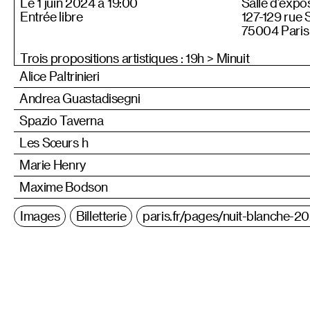
Le 1 juin 2024 à 19:00
Salle d’expos
Entrée libre
127-129 rue 
75004 Paris
Trois propositions artistiques : 19h > Minuit
Alice Paltrinieri
Andrea Guastadisegni
Spazio Taverna
Les Sœurs h
Marie Henry
Maxime Bodson
Images
Billetterie
paris.fr/pages/nuit-blanche-2