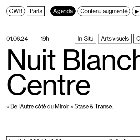
C
entre
W
allonie
B
ruxelles
Paris
Agenda
Contenu augmenté
▶ 
01.06.24
19h
In-Situ
Arts visuels
C
Nuit Blanc
Centre
« De l’Autre côté du Miroir » Stase & Transe.