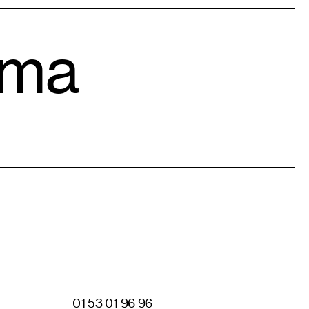
éma
01 53 01 96 96