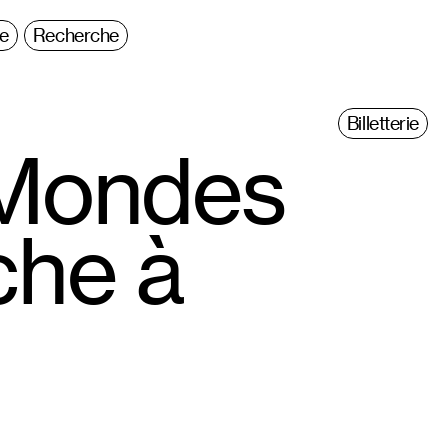
ie
Recherche
Billetterie
#Mondes
che à