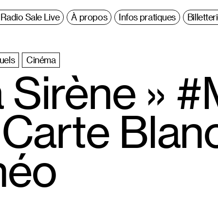
Radio Sale Live
À propos
Infos pratiques
Billetter
suels
Cinéma
a Sirène » 
Carte Blan
héo