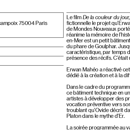
Le film
De la couleur du jour
campoix 75004 Paris
fictionnelle le projet qu’Er
de Mondes Nouveaux porté pa
réanime la mémoire de l’histoi
en-Mer est un petit bâtiment
du phare de Goulphar. Jusqu’
caractéristique, par temps d
présence des récifs. C’était 
Erwan Mahéo a réactivé cet 
dédié à la création et à la 
Dans le cadre du program
ce bâtiment technique en une 
artistes à développer des pro
vocation préventive vers so
troublant qu’Ovide décrit d
Platon dans le mythe d’Er.
La soirée programmée au va