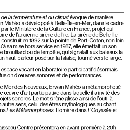
, de la température et du climat
évoque de manière
wan Mahéo a développé à Belle-Île-en-Mer, dans le cadre
r le Ministère de la Culture en France, projet qui
re de l’ancienne sirène de l’île. La sirène de Belle-Île-
 construit en 1892 sur la pointe de Port-Coton, non loin
à sa mise hors service en 1987, elle émettait un son
e brouillard ou de tempête, qui signalait aux bateaux la
un haut-parleur posé sur la falaise, tourné vers le large.
espace vacant en laboratoire participatif désormais
diffusion d’œuvres sonores et de performances.
me Mondes Nouveaux, Erwan Mahéo a métamorphosé
œuvre d’art participative dans laquelle il a invité des
jets sonores. Le mot sirène glisse ainsi de l’outil à
n autre sens, celui des êtres mythologiques au chant
ans
Les Métamorphoses
, Homère dans
L’Odyssée
et
isseau Centre présentera en avant-première à 20h