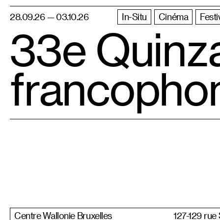
28.09.26 — 03.10.26
In-Situ
Cinéma
Festi
33e Quinz
francopho
Centre Wallonie Bruxelles
127-129 rue