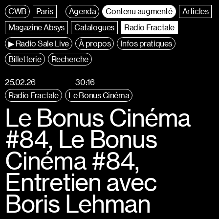
C
entre
W
allonie
B
ruxelles
Paris
Agenda
Contenu augmenté
Articles
Magazine Absys
Catalogues
Radio Fractale
▶ Radio Sale Live
À propos
Infos pratiques
Billetterie
Recherche
25.02.26
30:16
Radio Fractale
Le Bonus Cinéma
Le Bonus Cinéma
#84, Le Bonus
Cinéma #84,
Entretien avec
Boris Lehman