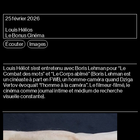
25 février 2026
Louis Hélios
Le Bonus Cinéma
Images
Louis Héliot s’est entretenu avec Boris Lehman pour “Le
Combat des mots” et “Le Corps abîmé” (Boris Lehman est
un cinéaste à part en FWB, un homme-caméra quand Dziga
Vertov évoquait “l’homme à la caméra”. Le filmeur-filmé, le
cinéma comme journal intime et médium de recherche
visuelle constante).