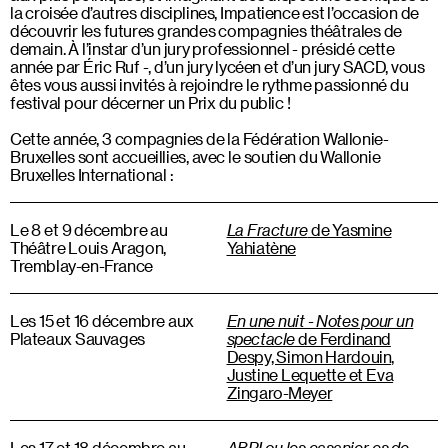
la croisée d’autres disciplines, Impatience est l’occasion de
découvrir les futures grandes compagnies théâtrales de
demain. À l’instar d’un jury professionnel - présidé cette
année par Éric Ruf -, d’un jury lycéen et d’un jury SACD, vous
êtes vous aussi invités à rejoindre le rythme passionné du
festival pour décerner un Prix du public !
Cette année, 3 compagnies de la Fédération Wallonie-
Bruxelles sont accueillies, avec le soutien du Wallonie
Bruxelles International :
Le 8 et 9 décembre au
La Fracture
de Yasmine
Théâtre Louis Aragon,
Yahiatène
Tremblay-en-France
Les 15 et 16 décembre aux
En une nuit - Notes pour un
Plateaux Sauvages
spectacle
de Ferdinand
Despy, Simon Hardouin,
Justine Lequette et Eva
Zingaro-Meyer
Les 17 et 18 décembre au
ABRI ou les casanier·es de