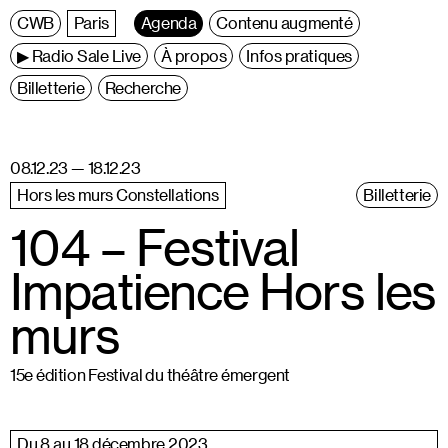
C
entre
W
allonie
B
ruxelles
Paris
Agenda
Contenu augmenté
▶ Radio Sale Live
À propos
Infos pratiques
Billetterie
Recherche
08.12.23 — 18.12.23
Hors les murs Constellations
Billetterie
104 – Festival
Impatience Hors les
murs
15e édition Festival du théâtre émergent
Du 8 au 18 décembre 2023