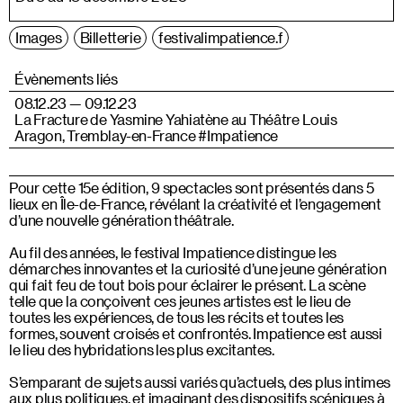
Images
Billetterie
festivalimpatience.f
Évènements liés
08.12.23 — 09.12.23
La Fracture de Yasmine Yahiatène au Théâtre Louis
Aragon, Tremblay-en-France #Impatience
Pour cette 15e édition, 9 spectacles sont présentés dans 5
lieux en Île-de-France, révélant la créativité et l’engagement
d’une nouvelle génération théâtrale.
Au fil des années, le festival Impatience distingue les
démarches innovantes et la curiosité d’une jeune génération
qui fait feu de tout bois pour éclairer le présent. La scène
telle que la conçoivent ces jeunes artistes est le lieu de
toutes les expériences, de tous les récits et toutes les
formes, souvent croisés et confrontés. Impatience est aussi
le lieu des hybridations les plus excitantes.
S’emparant de sujets aussi variés qu’actuels, des plus intimes
aux plus politiques, et imaginant des dispositifs scéniques à