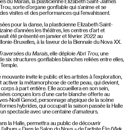
ées du Marais, la plasticienne Elizabeth Saint-Jalmes
Trou, sorte d’organe gonflable qui s’anime et se
 visites et des performances qui l’envahissent.
sées pour la danse, la plasticienne Elizabeth Saint-
zaine d’années les théâtres, les centres d’art et
avait été présenté en janvier et février 2022 au
onie-Bruxelles, à la faveur de la Biennale du Nova XX.
Traversées du Marais
, elle déploie
Abri Trou
, une
 de six structures gonflables blanches reliées entre elles,
 Temple.
ouvante invite le public et les artistes à l’exploration,
 et activer la métamorphose de cette peau, qui devient,
corps à part entière. Elle accueillera en son sein,
ées conçues lors d’une carte blanche offerte au
ves-Noël Genod, personnage atypique de la scène
ormes hybrides, qui occupait la saison passée la Halle
un spectacle avec une centaine d’amateurs.
ans la Halle, permettra au public de découvrir
l’album « Dans le Salon du Nous » de l’artiste Èlg (Vlek