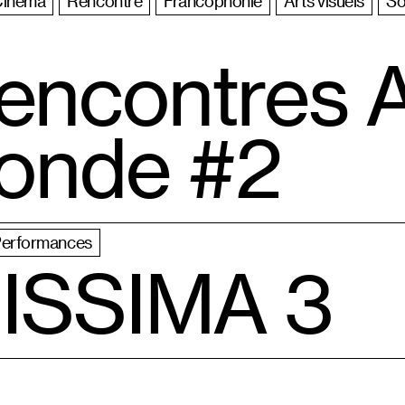
Cinéma
Rencontre
Francophonie
Arts visuels
So
encontres A
onde #2
erformances
SSIMA 3