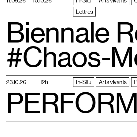
11.09.26 — 10.10.26
In-Situ
Arts vivants
Lettres
Biennale R
#Chaos-M
23.10.26
12h
In-Situ
Arts vivants
P
PERFORMI