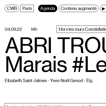
C
entre
W
allonie
B
ruxelles
Paris
Agenda
Contenu augmenté
▶ 
04.09.22
14h
Hors les murs Constellati
ABRI TROU
Marais #Le
Elizabeth Saint-Jalmes - Yves-Noël Genod - Èlg