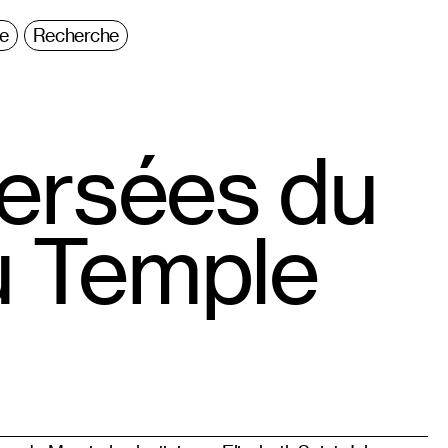
ie
Recherche
ersées du
u Temple