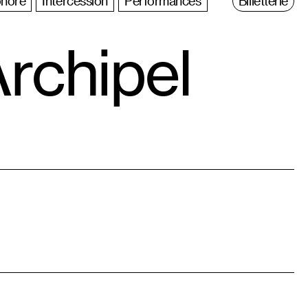
nore
Intercession
Performances
Billetterie
rchipel