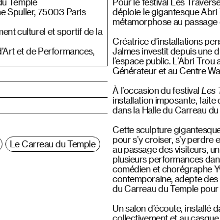
du Temple
Pour le festival Les Travers
e Spuller, 75003 Paris
déploie le gigantesque Abri 
métamorphose au passage des
nt culturel et sportif de la
Créatrice d’installations pen
d’Art et de Performances,
Jalmes investit depuis une di
l’espace public. L’Abri Trou 
Générateur et au Centre Wall
À l’occasion du festival
Les 
installation imposante, faite
dans la Halle du Carreau du
Cette sculpture gigantesque m
pour s’y croiser, s’y perdre
Le Carreau du Temple
au passage des visiteurs, un 
plusieurs performances dans
comédien et chorégraphe Y
contemporaine, adepte des f
du Carreau du Temple pour 
Un salon d’écoute, installé d
collectivement et au casque, 