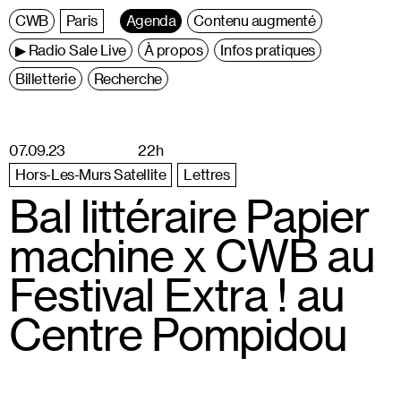
C
entre
W
allonie
B
ruxelles
Paris
Agenda
Contenu augmenté
▶ Radio Sale Live
À propos
Infos pratiques
Billetterie
Recherche
07.09.23
22h
Hors-Les-Murs Satellite
Lettres
Bal littéraire Papier
machine x CWB au
Festival Extra ! au
Centre Pompidou