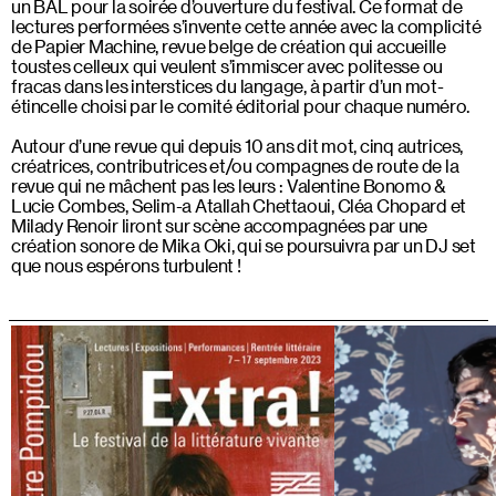
un BAL pour la soirée d’ouverture du festival. Ce format de
lectures performées s’invente cette année avec la complicité
de Papier Machine, revue belge de création qui accueille
toustes celleux qui veulent s’immiscer avec politesse ou
fracas dans les interstices du langage, à partir d’un mot-
étincelle choisi par le comité éditorial pour chaque numéro.
Autour d’une revue qui depuis 10 ans dit mot, cinq autrices,
créatrices, contributrices et/ou compagnes de route de la
revue qui ne mâchent pas les leurs : Valentine Bonomo &
Lucie Combes, Selim-a Atallah Chettaoui, Cléa Chopard et
Milady Renoir liront sur scène accompagnées par une
création sonore de Mika Oki, qui se poursuivra par un DJ set
que nous espérons turbulent !