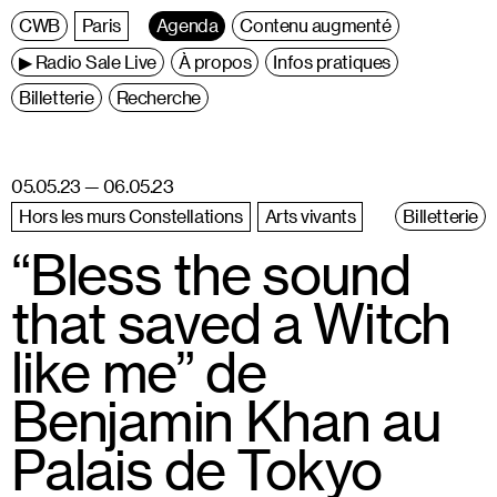
C
entre
W
allonie
B
ruxelles
Paris
Agenda
Contenu augmenté
▶ Radio Sale Live
À propos
Infos pratiques
Billetterie
Recherche
05.05.23 — 06.05.23
Hors les murs Constellations
Arts vivants
Billetterie
“Bless the sound
that saved a Witch
like me” de
Benjamin Khan au
Palais de Tokyo