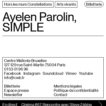
Hors les murs Constellations
Arts vivants
Billetterie
Ayelen Parolin,
SIMPLE
Centre Wallonie Bruxelles
127-129 rue Saint-Martin 75004 Paris
01 53 01 96 96
Facebook
Instagram
Soundcloud
Vimeo
Youtube
info@cwb.fr
Billetterie
Mentions légales
Espace presse
Politique de confidentialité
Newsletter
Contact
En direct
Le Bonus Cinéma #67, Rencontre avec Steve Zébina
À suiv