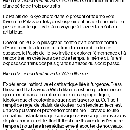
Bless the sound that saved a Witch like me
le deuxième volet
d’une série de trois portraits
Le Palais de Tokyo ancré dans le présent et tourné vers
l’avenir, le Palais de Tokyo est également riche d’une histoire
passionnante, qui invite à un voyage à travers la création
artistique.
Devenu en 2012 le plus grand centre d’art contemporain
d’Europe suite à la réhabilitation de l’ensemble de ses
espaces, le Palais de Tokyo invite à explorer l’émergence et à
rencontrer les créateurs de notre temps, là même où furent
exposés certains des plus grands artistes du siècle passé.
Bless the sound that saved a Witch like me
Expérience instinctive et cathartique liée à l’urgence, Bless
the sound that saved a Witch like me est une performance
qui s’inscrit dans le contexte de la crise géopolitique,
idéologique et écologique que nous traversons. Qu’il soit
rempli de rage, de plaisir, de douleur ou silencieux, le cri est
un acte puissant et profondément intime. Il provoque une
empathie instantanée qui convoque aussi ce que nous avons
de plus commun et instinctif. Il est une fissure dans l’espace-
temps et nous fera irrémédiablement écouter de nouveaux