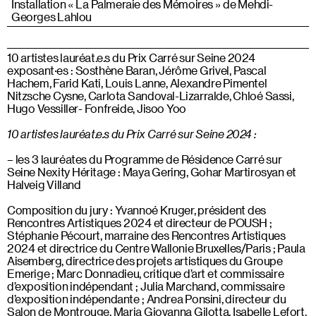
Installation « La Palmeraie des Mémoires » de Mehdi-
Georges Lahlou
10 artistes lauréat.e.s du Prix Carré sur Seine 2024
exposant·es : Sosthène Baran, Jérôme Grivel, Pascal
Hachem, Farid Kati, Louis Lanne, Alexandre Pimentel
Nitzsche Cysne, Carlota Sandoval-Lizarralde, Chloé Sassi,
Hugo Vessiller- Fonfreide, Jisoo Yoo
10 artistes lauréat.e.s du Prix Carré sur Seine 2024 :
les 3 lauréates du Programme de Résidence Carré sur
Seine Nexity Héritage : Maya Gering, Gohar Martirosyan et
Halveig Villand
Composition du jury : Yvannoé Kruger, président des
Rencontres Artistiques 2024 et directeur de POUSH ;
Stéphanie Pécourt, marraine des Rencontres Artistiques
2024 et directrice du Centre Wallonie Bruxelles/Paris ; Paula
Aisemberg, directrice des projets artistiques du Groupe
Emerige ; Marc Donnadieu, critique d’art et commissaire
d’exposition indépendant ; Julia Marchand, commissaire
d’exposition indépendante ; Andrea Ponsini, directeur du
Salon de Montrouge, Maria Giovanna Gilotta, Isabelle Lefort,