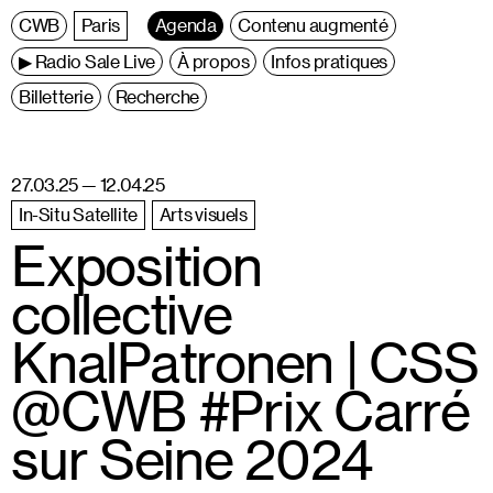
C
entre
W
allonie
B
ruxelles
Paris
Agenda
Contenu augmenté
▶ Radio Sale Live
À propos
Infos pratiques
Billetterie
Recherche
27.03.25 — 12.04.25
In-Situ Satellite
Arts visuels
Exposition
collective
KnalPatronen | CSS
@CWB #Prix Carré
sur Seine 2024