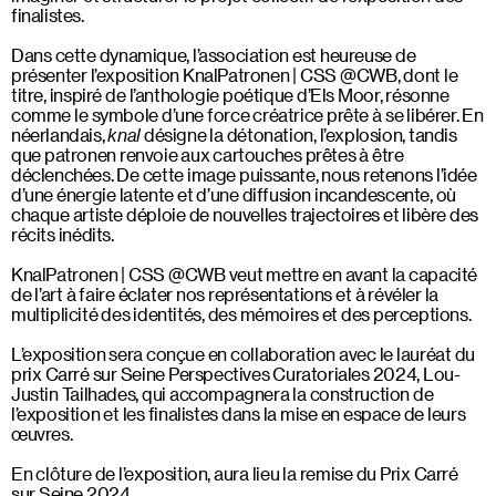
finalistes.
Dans cette dynamique, l’association est heureuse de
présenter l’exposition KnalPatronen | CSS @CWB, dont le
titre, inspiré de l’anthologie poétique d’Els Moor, résonne
comme le symbole d’une force créatrice prête à se libérer. En
néerlandais,
knal
désigne la détonation, l’explosion, tandis
que patronen renvoie aux cartouches prêtes à être
déclenchées. De cette image puissante, nous retenons l’idée
d’une énergie latente et d’une diffusion incandescente, où
chaque artiste déploie de nouvelles trajectoires et libère des
récits inédits.
KnalPatronen | CSS @CWB veut mettre en avant la capacité
de l’art à faire éclater nos représentations et à révéler la
multiplicité des identités, des mémoires et des perceptions.
L’exposition sera conçue en collaboration avec le lauréat du
prix Carré sur Seine Perspectives Curatoriales 2024, Lou-
Justin Tailhades, qui accompagnera la construction de
l’exposition et les finalistes dans la mise en espace de leurs
œuvres.
En clôture de l’exposition, aura lieu la remise du Prix Carré
sur Seine 2024.