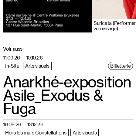
Suricata (Performa
vernissage)
Voir aussi
11.09.26 — 10.10.26
In-Situ
Arts visuels
Billetterie
Anarkhé-exposition
Asile_Exodus &
Fuga
19.09.26 — 13.12.26
Hors les murs Constellations
Arts visuels