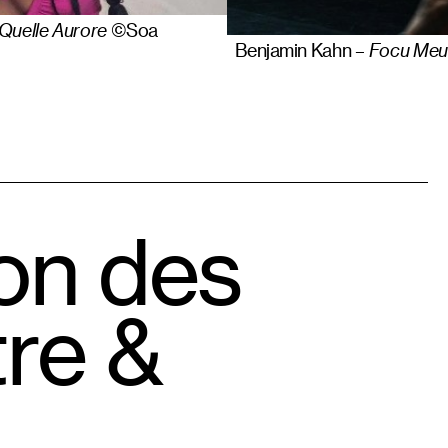
Quelle Aurore
©Soa
Benjamin Kahn –
Focu Meu
on des
tre &