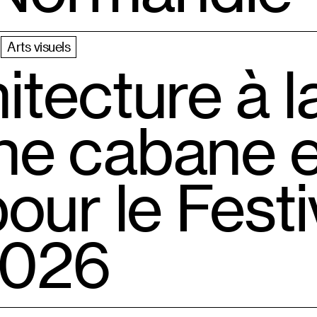
Arts visuels
tecture à la
une cabane 
our le Festi
2026