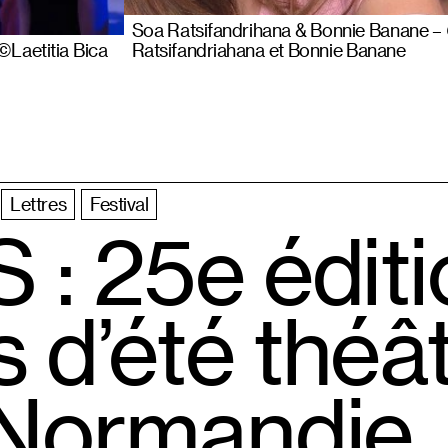
Soa Ratsifandrihana & Bonnie Banane –
©Laetitia Bica
Ratsifandriahana et Bonnie Banane
Lettres
Festival
: 25e éditi
 d’été théâ
 Normandie