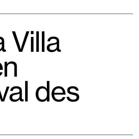
 Villa
en
val des