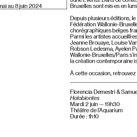
mai au 8 juin 2024
Bruxelles sont mis·es en lu
Depuis plusieurs éditions, le
Fédération Wallonie-Bruxell
chorégraphiques belges fra
Parmi les artistes accueilli
Jeanne Brouaye, Louise Va
Robson Ledesma, Ayelen Par
Wallonie-Bruxelles/Paris s’in
la création contemporaine is
À cette occasion, retrouvez 
Florencia Demestri & Samue
Holobiontes
Mardi 2 juin — 19h30
Théâtre de l’Aquarium
Durée : 1h10