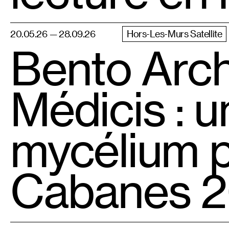
20.05.26 — 28.09.26
Hors-Les-Murs Satellite
Bento Archi
Médicis : 
mycélium p
Cabanes 