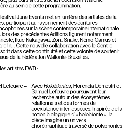
mière au sein de cette programmation.
 festival June Events met en lumière des artistes de la
es, participant au rayonnement des écritures
ncophones sur la scène contemporaine internationale.
·es lors des précédentes éditions figurent notamment
nneste, Ikue Nakagawa, Zora Snake, Némo Camus et
olin… Cette nouvelle collaboration avec le Centre
scrit dans cette continuité et cette volonté de soutenir
sue de la Fédération Wallonie-Bruxelles.
les artistes FWB :
l Lefeuvre –
Avec
Holobiontes
, Florencia Demestri et
Samuel Lefeuvre poursuivent leur
recherche autour des écosystèmes
relationnels et des formes de
coexistence inter-espèces. Inspirée de la
notion biologique d’« holobionte », la
pièce imagine un univers
chorégraphique traversé de polyphonies