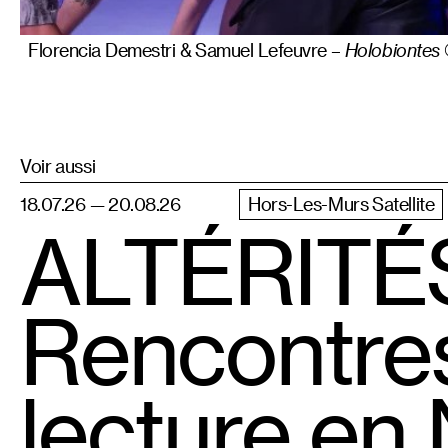
Florencia Demestri & Samuel Lefeuvre –
Holobiontes
Voir aussi
18.07.26 — 20.08.26
Hors-Les-Murs Satellite
ALTÉRITÉS 
Rencontres
lecture en