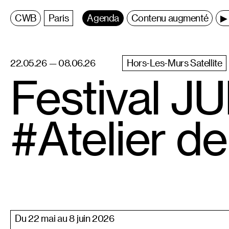
C
entre
W
allonie
B
ruxelles
Paris
Agenda
Contenu augmenté
▶ 
22.05.26 — 08.06.26
Hors-Les-Murs Satellite
Festival 
#Atelier de
Du 22 mai au 8 juin 2026