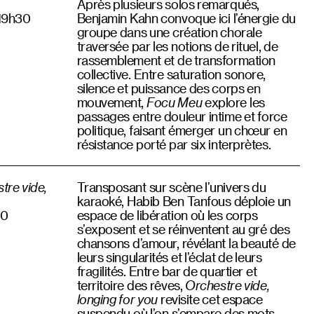
Après plusieurs solos remarqués,
 19h30
Benjamin Kahn convoque ici l’énergie du
groupe dans une création chorale
traversée par les notions de rituel, de
rassemblement et de transformation
collective. Entre saturation sonore,
silence et puissance des corps en
mouvement,
Focu Meu
explore les
passages entre douleur intime et force
politique, faisant émerger un chœur en
résistance porté par six interprètes.
tre vide,
Transposant sur scène l’univers du
karaoké, Habib Ben Tanfous déploie un
00
espace de libération où les corps
s’exposent et se réinventent au gré des
chansons d’amour, révélant la beauté de
leurs singularités et l’éclat de leurs
fragilités. Entre bar de quartier et
territoire des rêves,
Orchestre vide,
longing for you
revisite cet espace
suspendu où l’on s’empare des mots