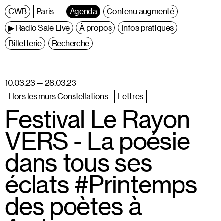
C
entre
W
allonie
B
ruxelles
Paris
Agenda
Contenu augmenté
▶ Radio Sale Live
À propos
Infos pratiques
Billetterie
Recherche
10.03.23 — 28.03.23
Hors les murs Constellations
Lettres
Festival Le Rayon
VERS - La poésie
dans tous ses
éclats #Printemps
des poètes à