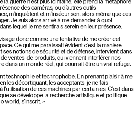
de la guerre n’est plus lointaine, elle prend la métaphore
 présence des caméras, ou d’autres outils
nce, m’inquiètent et m’insécurisent alors même que ces
ger. Je suis alors arrivé à me demander à quoi
dans lequel je me sentirais serein en leur présence.
nvisage donc comme une tentative de me créer cet
ace. Ce qui me paraissait évident c’est la manière
et ses notions de sécurité et de défense, intervient dans
 de ventes, de produits, qui viennent interférer nos
re dans un monde réel, qui pourrait être un vrai refuge.
t technophile et technophobe. En prenant plaisir à me
n les décortiquant, les acceptants, je ne fais
 l’utilisation de ces machines par certain·es. C’est dans
 que se développe la recherche artistique et politique
o world, s’inscrit. »