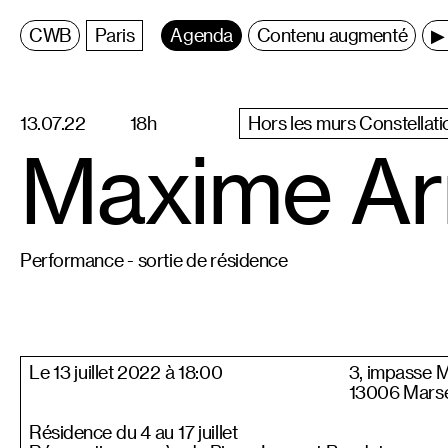
C
entre
W
allonie
B
ruxelles
Paris
Agenda
Contenu augmenté
▶ 
13.07.22
18h
Hors les murs Constellati
Maxime Arn
Performance - sortie de résidence
Le 13 juillet 2022 à 18:00
3, impasse 
13006 Marse
Résidence du 4 au 17 juillet