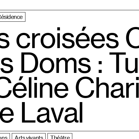
ésidence
s croisées
s Doms : T
éline Char
e Laval
ons
Arts vivants
Théâtre