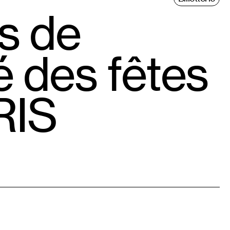
s de
é des fêtes
RIS