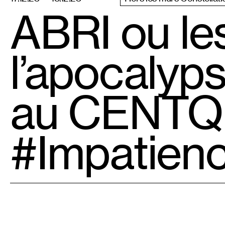
ABRI ou le
l’apocalyp
au CENTQ
#Impatien