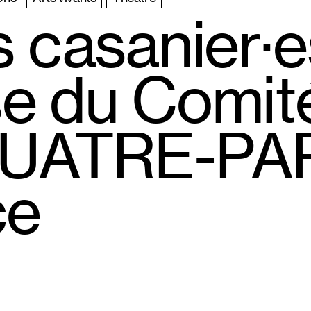
s casanier·e
se du Comit
UATRE-PA
ce