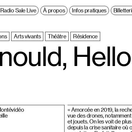
Radio Sale Live
À propos
Infos pratiques
Billetter
ons
Arts vivants
Théâtre
Résidence
ould, Hello
Montévidéo
« Amorcée en 2019, la recher
ille
vue des drones, notamment du
et jouets. On les voit de pl
depuis la crise sanitaire o