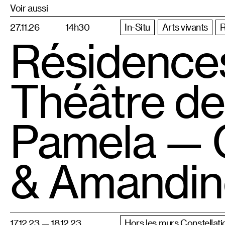
Voir aussi
27.11.26
14h30
In-Situ
Arts vivants
R
Résidence
Théâtre de
Pamela — C
& Amandin
17.12.23 — 18.12.23
Hors les murs Constellati