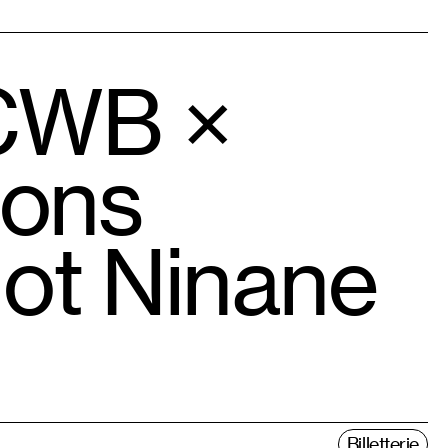
 CWB ×
uons
iot Ninane
Billetterie