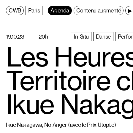
C
entre
W
allonie
B
ruxelles
Paris
Agenda
Contenu augmenté
▶ 
19.10.23
20h
In-Situ
Danse
Perfo
Les Heures
Territoire
Ikue Naka
Ikue Nakagawa, No Anger (avec le Prix Utopi.e)