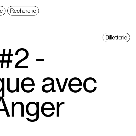
ie
Recherche
Billetterie
#2 -
ique avec
Anger