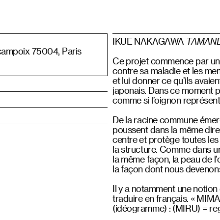
IKUE NAKAGAWA
TAMANE
campoix 75004, Paris
Ce projet commence par un de
contre sa maladie et les mem
et lui donner ce qu’ils avai
japonais. Dans ce moment par
comme si l’oignon représentai
De la racine commune émerg
poussent dans la même direc
centre et protège toutes les 
la structure. Comme dans une
la même façon, la peau de l’o
la façon dont nous devenons 
Il y a notamment une notion
traduire en français. « MI
(idéogramme) : (MIRU) = re