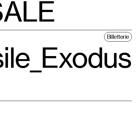
 SALÉ
Billetterie
sile_Exodus