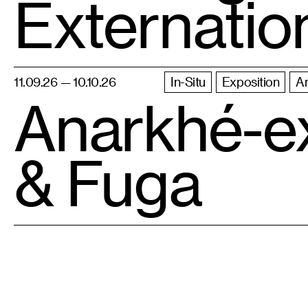
Externatio
11.09.26 — 10.10.26
In-Situ
Exposition
Ar
Anarkhé-ex
& Fuga