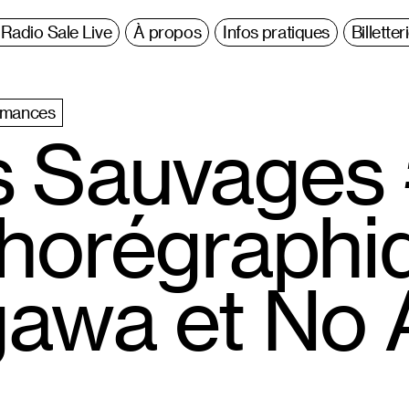
Radio Sale Live
À propos
Infos pratiques
Billetter
rmances
 Sauvages 
 chorégraph
gawa et No 