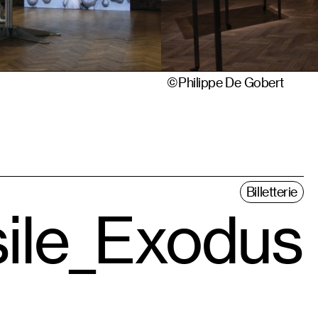
©Philippe De Gobert
Billetterie
sile_Exodus