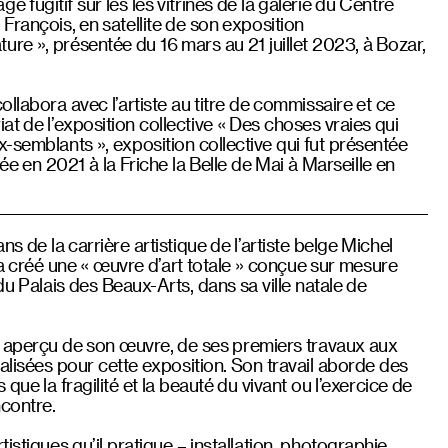
 fugitif sur les les vitrines de la galerie du Centre
François, en satellite de son exposition
re », présentée du 16 mars au 21 juillet 2023, à Bozar,
llabora avec l’artiste au titre de commissaire et ce
at de l’exposition collective « Des choses vraies qui
x-semblants », exposition collective qui fut présentée
ée en 2021 à la Friche la Belle de Mai à Marseille en
s de la carrière artistique de l’artiste belge Michel
l a créé une « œuvre d’art totale » conçue sur mesure
du Palais des Beaux-Arts, dans sa ville natale de
e aperçu de son œuvre, de ses premiers travaux aux
éalisées pour cette exposition. Son travail aborde des
 que la fragilité et la beauté du vivant ou l’exercice de
ncontre.
tistiques qu’il pratique – installation, photographie,