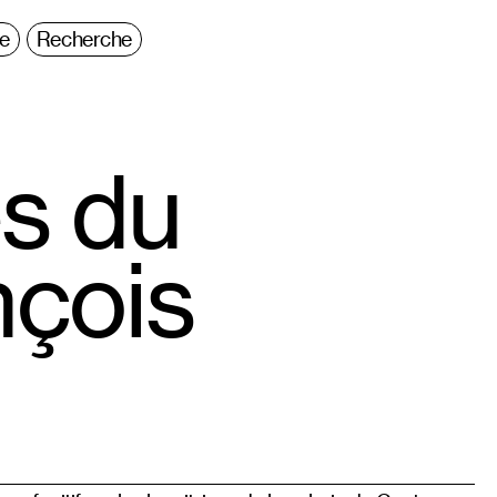
ie
Recherche
es du
nçois