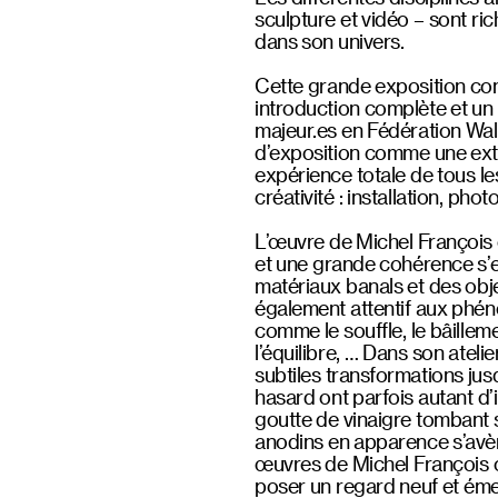
sculpture et vidéo – sont ric
dans son univers.
Cette grande exposition con
introduction complète et un 
majeur.es en Fédération Wall
d’exposition comme une extens
expérience totale de tous le
créativité : installation, pho
L’œuvre de Michel François e
et une grande cohérence s’e
matériaux banals et des objet
également attentif aux phéno
comme le souffle, le bâillement
l’équilibre, … Dans son ateli
subtiles transformations jus
hasard ont parfois autant d’in
goutte de vinaigre tombant 
anodins en apparence s’avè
œuvres de Michel François co
poser un regard neuf et émer