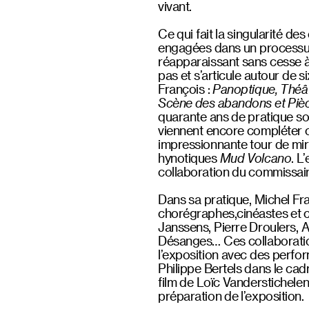
vivant.
Ce qui fait la singularité de
engagées dans un processu
réapparaissant sans cesse à
pas et s’articule autour de 
François :
Panoptique, Théât
Scène des abandons et Pièc
quarante ans de pratique son
viennent encore compléter 
impressionnante tour de miro
hynotiques
Mud Volcano
. L
collaboration du commissai
Dans sa pratique, Michel Fra
chorégraphes,cinéastes et 
Janssens, Pierre Droulers, 
Désanges… Ces collaboratio
l’exposition avec des perfor
Philippe Bertels dans le ca
film de Loïc Vanderstichelen 
préparation de l’exposition.