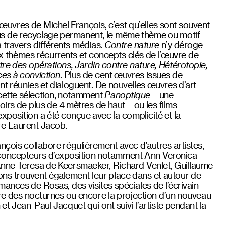
s œuvres de Michel François, c’est qu’elles sont souvent
s de recyclage permanent, le même thème ou motif
 travers différents médias.
Contre nature
n’y déroge
six thèmes récurrents et concepts clés de l’œuvre de
re des opérations, Jardin contre nature, Hétérotopie,
es à conviction
. Plus de cent œuvres issues de
t réunies et dialoguent. De nouvelles œuvres d’art
cette sélection, notamment
Panoptique
– une
irs de plus de 4 mètres de haut – ou les films
’exposition a été conçue avec la complicité et la
re Laurent Jacob.
nçois collabore régulièrement avec d’autres artistes,
concepteurs d’exposition notamment Ann Veronica
Anne Teresa de Keersmaeker, Richard Venlet, Guillaume
ns trouvent également leur place dans et autour de
mances de Rosas, des visites spéciales de l’écrivain
dre des nocturnes ou encore la projection d’un nouveau
et Jean-Paul Jacquet qui ont suivi l’artiste pendant la