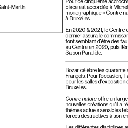
Pour ce cinquième accrochage
Saint-Martin
place est accordée à Michel 
monographique « Contre natu
à Bruxelles.
En 2020 & 2021, le Centre co
dernier assura le commissari
font semblant d’être des fau
au Centre en 2020, puis itér
Saison Parallèle.
Bozar célèbre les quarante an
François. Pour l’occasion, i
pour les salles d’exposition 
Bruxelles.
Contre nature
offre un larg
nouvelles créations qu’il a r
thèmes actuels sensibles tels
forces destructives à son e
Les différentes disciplines ar