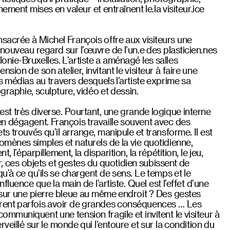
hement mises en valeur et entraînent le.la visiteur.ice
sacrée à Michel François offre aux visiteurs une
nouveau regard sur l’œuvre de l’un.e des plasticien.nes
onie-Bruxelles. L’artiste a aménagé les salles
ion de son atelier, invitant le visiteur à faire une
s médias au travers desquels l’artiste exprime sa
tographie, sculpture, vidéo et dessin.
st très diverse. Pourtant, une grande logique interne
n dégagent. François travaille souvent avec des
s trouvés qu’il arrange, manipule et transforme. Il est
mènes simples et naturels de la vie quotidienne,
, l’éparpillement, la disparition, la répétition, le jeu,
er, ces objets et gestes du quotidien subissent de
qu’à ce qu’ils se chargent de sens. Le temps et le
fluence que la main de l’artiste. Quel est l’effet d’une
sur une pierre bleue au même endroit ? Des gestes
rent parfois avoir de grandes conséquences … Les
mmuniquent une tension fragile et invitent le visiteur à
veillé sur le monde qui l’entoure et sur la condition du