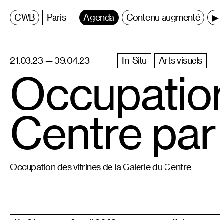
C
entre
W
allonie
B
ruxelles
Paris
Agenda
Contenu augmenté
▶ 
21.03.23 — 09.04.23
In-Situ
Arts visuels
Occupation
Centre par
Occupation des vitrines de la Galerie du Centre