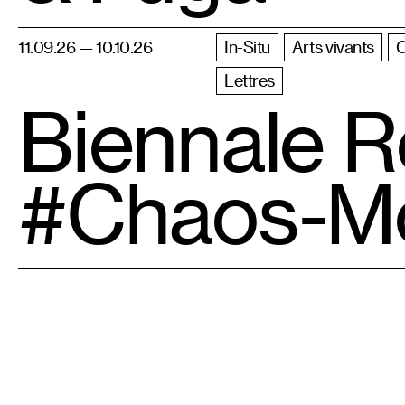
11.09.26 — 10.10.26
In-Situ
Arts vivants
Lettres
Biennale R
#Chaos-M