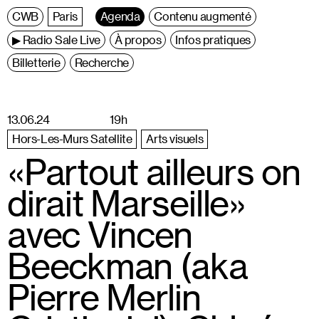
C
entre
W
allonie
B
ruxelles
Paris
Agenda
Contenu augmenté
▶ Radio Sale Live
À propos
Infos pratiques
Billetterie
Recherche
13.06.24
19h
Hors-Les-Murs Satellite
Arts visuels
«Partout ailleurs on
dirait Marseille»
avec Vincen
Beeckman (aka
Pierre Merlin