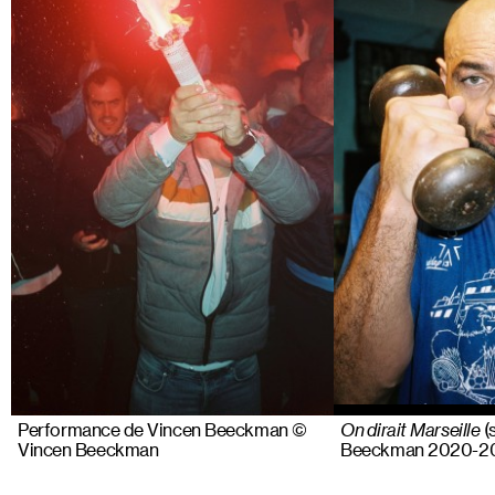
Performance de Vincen Beeckman ©
On dirait Marseille
(
Vincen Beeckman
Beeckman 2020-2