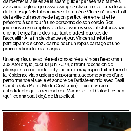
d’arpenter la ville en se laissant guider par ses habitant·e·s
avec une règle du jeu assez simple : chacun·e d’elleux décide
du temps qu’iels lui consacre et emmène Vincen à un endroit
de la ville qui résonne de façon particulière en ellui et le
présente à son tour à une personne de son cercle. Ses
journées ainsi remplies de découvertes se sont clôturés par
une nuit chez l’un·e des habitant·e·s désireux·ses de
l’accueillir. À la fin de chaque séjour, Vincen a invité les
participant·e·s chez Jeanne pour un repas partagé et une
présentation de ses images.
Un an après, une soirée est consacrée à Vincen Beeckman
aux Ateliers, le jeudi 13 juin 2024, offrant l’occasion de
plonger au cœur de la polyphonie d’images produites lors de
la résidence via plusieurs diaporamas, accompagnés d’une
performance visuelle et sonore de l’artiste en trio avec Basil
Cambu (aka Pierre Merlin Cristianini) — un musicien
autodidacte qu’il a rencontré à Marseille— et Chloé Despax
(qu’il connaissait déjà de Bruxelles).