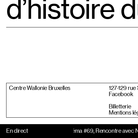
d’histoire 
Centre Wallonie Bruxelles
127-129 rue
Facebook
Billetterie
Mentions lé
En direct
Le Bonus Cinéma #69, Rencontre avec Na