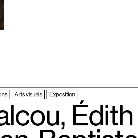
:
ons
Arts visuels
Exposition
alcou, Édith