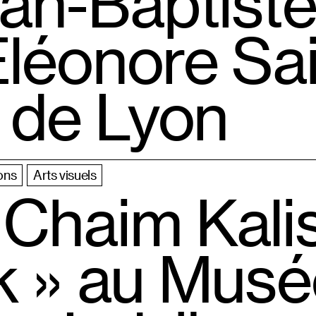
n-Baptiste
Éléonore Sa
e de Lyon
ons
Arts visuels
 Chaim Kalis
 » au Musée