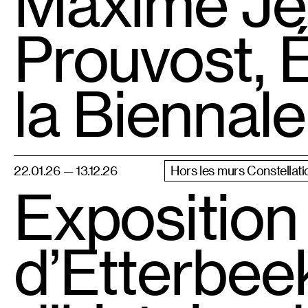
Maxime Jea
Prouvost, 
la Biennal
22.01.26 — 13.12.26
Hors les murs Constellati
Exposition
d’Etterbeek