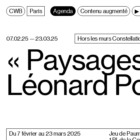
C
entre
W
allonie
B
ruxelles
Paris
Agenda
Contenu augmenté
▶ 
07.02.25 — 23.03.25
Hors les murs Constellati
« Paysages
Léonard P
Du 7 février au 23 mars 2025
Jeu de Pau
1 Pl. de la 