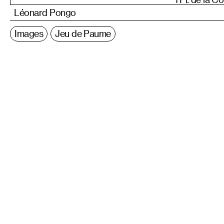
Léonard Pongo
Images
Jeu de Paume