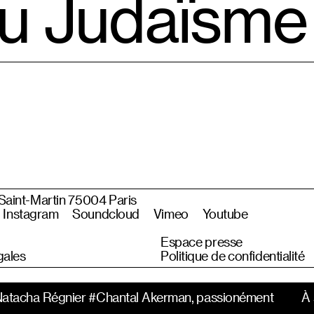
du Judaïsme
 Saint-Martin 75004 Paris
Instagram
Soundcloud
Vimeo
Youtube
Espace presse
gales
Politique de confidentialité
tacha Régnier #Chantal Akerman, passionément
À su