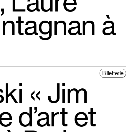
, Laure
intagnan à
Billetterie
ki « Jim
 d’art et