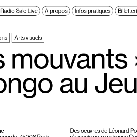
Radio Sale Live
À propos
Infos pratiques
Billetter
ons
Arts visuels
 mouvants 
ongo au Je
me
Des oeuvres de Léonard Pong
Concorde, 75008 Paris
s’associe notre vaisseau Ce