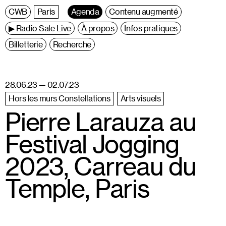
C
entre
W
allonie
B
ruxelles
Paris
Agenda
Contenu augmenté
▶ Radio Sale Live
À propos
Infos pratiques
Billetterie
Recherche
28.06.23 — 02.07.23
Hors les murs Constellations
Arts visuels
Pierre Larauza au
Festival Jogging
2023, Carreau du
Temple, Paris