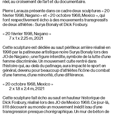
réel, au croisement de l’art et du documentaire.
Pierre Larauza présente dans ce cadre deux sculptures « 20
février 1998, Nagano » et « 20 octobre 1968, Mexico », qui
font respectivement écho à des mouvements transgressifs
de deux athlètes : Surya Bonaly et Dick Fosbury.
« 20 février 1998, Nagano »
7 x 1 x 2.25 m, 2021
Cette sculpture est dédiée au saut périlleux arrière réalisé en
1998 par la patineuse artistique noire Surya Bonaly lors des
JO de Nagano ; une figure interdite, symbole de la lutte d’une
femme discriminée. Un mouvement culte rentré dans
l’histoire qui, au-delà du patinage, aura impacté le sport en
général, devenu pour beaucoup d’athlètes l’icône du combat
d’une femme, d’une minorité, d’une différence.
« 20 octobre 1968, Mexico »
2 x 1.8 x 2.4 m, 2021
Cette sculpture fait écho au saut en hauteur historique de
Dick Fosbury, réalisé lors des JO de Mexico 1968. Ce jour-là,
il fit découvrir au monde un mouvement inédit issu d’une
transgression presque chorégraphique. Un mur de béton de