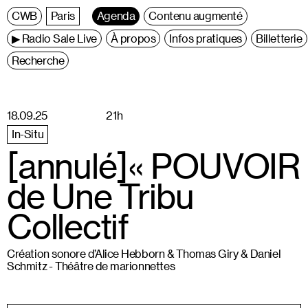
C
entre
W
allonie
B
ruxelles
Paris
Agenda
Contenu augmenté
▶ Radio Sale Live
À propos
Infos pratiques
Billetterie
Recherche
18.09.25
21h
In-Situ
[annulé]« POUVOIR 
de Une Tribu
Collectif
Création sonore d’Alice Hebborn & Thomas Giry & Daniel
Schmitz - Théâtre de marionnettes