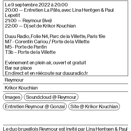
Le 9 septembre 2022 à 20:00
20:00 — Entretien La Pâte, avec Lina Hentgen & Paul
Lepetit
21:00 — Reymour (live)
22:00 — Dj set de Krikor Kouchian
Duuu Radio, Folie N4, Parc de la Villette, Paris 19e
M7 - Corentin Cariou / Porte de la Villette
M5 - Porte de Pantin
T3b – Porte de la Villette
Evénement en plein air, ouvert et gratuit
Bar sur place
En direct et en réécoute sur
duuuradio.fr
Reymour
Krikor Kouchian
Images
Soundcloud @ Reymour
Entretien Reymour @ Gonzai
Site @ Krikor Kouchian
Le duo bruxellois Reymour est invité par Lina Hentgen & Paul