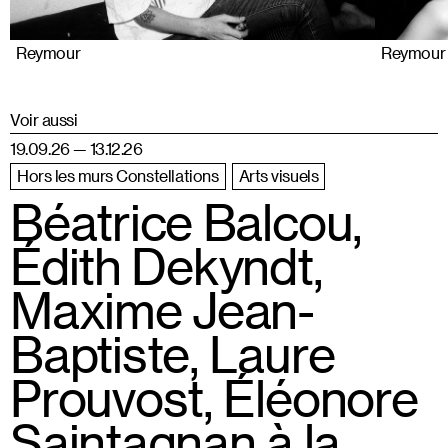
Reymour
Reymour
Voir aussi
19.09.26 — 13.12.26
Hors les murs Constellations
Arts visuels
Béatrice Balcou,
Édith Dekyndt,
Maxime Jean-
Baptiste, Laure
Prouvost, Éléonore
Saintagnan à la