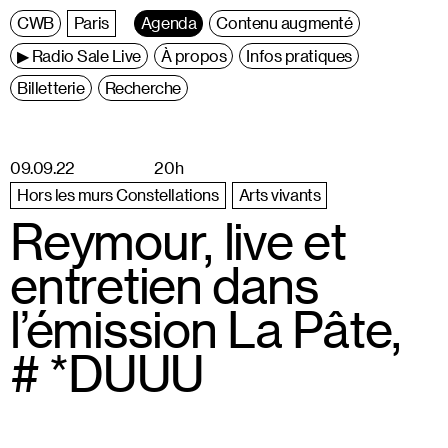
C
entre
W
allonie
B
ruxelles
Paris
Agenda
Contenu augmenté
▶ Radio Sale Live
À propos
Infos pratiques
Billetterie
Recherche
09.09.22
20h
Hors les murs Constellations
Arts vivants
Reymour, live et
entretien dans
l’émission La Pâte,
# *DUUU