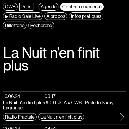
C
entre
W
allonie
B
ruxelles
Paris
Agenda
Contenu augmenté
▶ Radio Sale Live
À propos
Infos pratiques
Billetterie
Recherche
La Nuit n’en finit
plus
13.06.24
03:17
La Nuit n'en finit plus #0, 0. JCA x CWB - Prélude Samy
Lagrange
Radio Fractale
La Nuit n'en finit plus
13.06.24
04:52