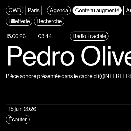
C
entre
W
allonie
B
ruxelles
Paris
Agenda
Contenu augmenté
Ar
Billetterie
Recherche
15.06.26
03:44
Radio Fractale
Pedro Olive
Pièce sonore présentée dans le cadre d’((((INTERFER
15 juin 2026