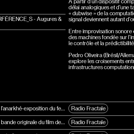
À partir d’un dispositif com
délai analogiques et d’une t
« dubwise » de la computatio
ERFÉRENCE_S - Augures &
signal deviennent autant d’o
Entre improvisation sonore 
des machines fondée sur l’ins
le contrôle et la prédictibilité
Pedro Oliveira (Brésil/Allem
explore les croisements ent
infrastructures computationn
Balade sonore au cœur de l’anarkhé-exposition du festival ((((INTERFERENCE_S))))#6
Radio Fractale
Tales from the Source — la bande originale du film de Léonard Pongo, composée par Bear Bones, Lay Low et Laszlo Umbreit
Radio Fractale