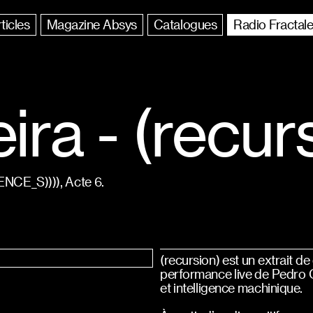
ticles
Magazine Absys
Catalogues
Radio Fractal
ira - (recur
ENCE_S)))), Acte 6.
(recursion) est un extrait d
performance live de Pedro Ol
et intelligence machinique.