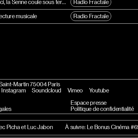
Graciela Muñoz Farida - « Ici, la Senne coule sous terre »
Radio Fractale
lecture musicale
Radio Fractale
 Saint-Martin 75004 Paris
Instagram
Soundcloud
Vimeo
Youtube
Espace presse
gales
Politique de confidentialité
ec Picha et Luc Jabon
À suivre: Le Bonus Cinéma #6