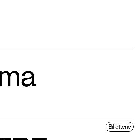
éma
Billetterie