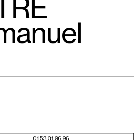
OTRE
mmanuel
01 53 01 96 96