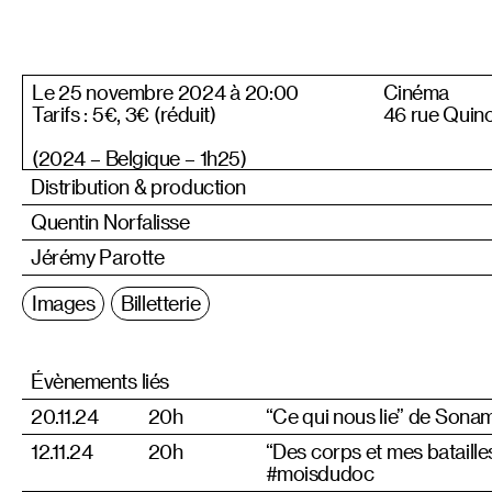
Le 25 novembre 2024 à 20:00
Cinéma
Tarifs : 5€, 3€ (réduit)
46 rue Quin
(2024 – Belgique – 1h25)
Distribution & production
Quentin Norfalisse
Jérémy Parotte
Images
Billetterie
Évènements liés
20.11.24
20h
“Ce qui nous lie” de Son
12.11.24
20h
“Des corps et mes bataill
#moisdudoc