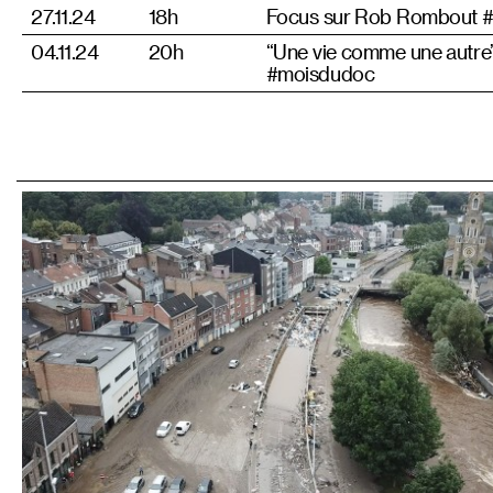
27.11.24
18h
Focus sur Rob Rombout 
04.11.24
20h
“Une vie comme une autre
#moisdudoc