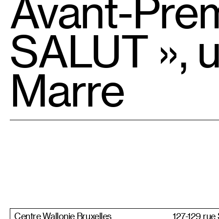
Avant-Pre
SALUT », u
Marre
Centre Wallonie Bruxelles
127-129 rue