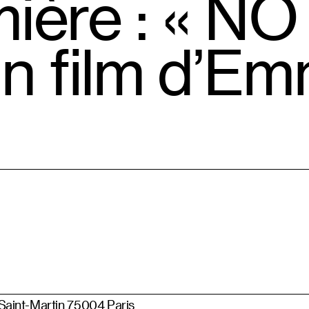
mière : « N
n film d’E
 Saint-Martin 75004 Paris