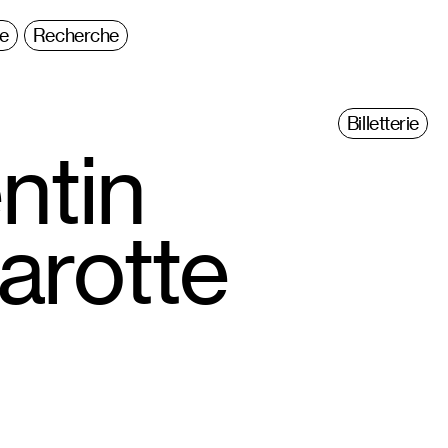
ie
Recherche
Billetterie
ntin
arotte