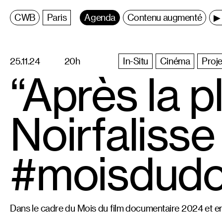
C
entre
W
allonie
B
ruxelles
Paris
Agenda
Contenu augmenté
▶ 
25.11.24
20h
In-Situ
Cinéma
Proje
“Après la p
Noirfaliss
#moisdud
Dans le cadre du Mois du film documentaire 2024 et en