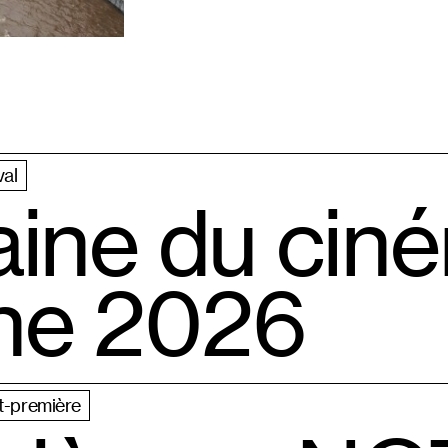
val
aine du cin
ne 2026
t-première