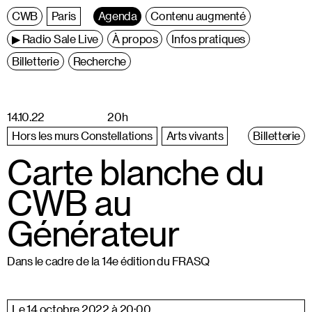
C
entre
W
allonie
B
ruxelles
Paris
Agenda
Contenu augmenté
▶ Radio Sale Live
À propos
Infos pratiques
Billetterie
Recherche
14.10.22
20h
Hors les murs Constellations
Arts vivants
Billetterie
Carte blanche du
CWB au
Générateur
Dans le cadre de la 14e édition du FRASQ
Le 14 octobre 2022 à 20:00