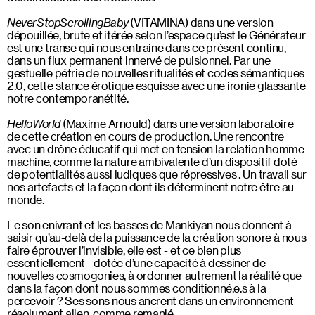
NeverStopScrollingBaby
(VITAMINA) dans une version
dépouillée, brute et itérée selon l’espace qu’est le Générateur
est une transe qui nous entraine dans ce présent continu,
dans un flux permanent innervé de pulsionnel. Par une
gestuelle pétrie de nouvelles ritualités et codes sémantiques
2.0, cette stance érotique esquisse avec une ironie glassante
notre contemporanétité.
HelloWorld
(Maxime Arnould) dans une version laboratoire
de cette création en cours de production. Une rencontre
avec un drône éducatif qui met en tension la relation homme-
machine, comme la nature ambivalente d’un dispositif doté
de potentialités aussi ludiques que répressives . Un travail sur
nos artefacts et la façon dont ils déterminent notre être au
monde.
Le son enivrant et les basses de Mankiyan nous donnent à
saisir qu’au-delà de la puissance de la création sonore à nous
faire éprouver l’invisible, elle est - et ce bien plus
essentiellement - dotée d’une capacité à dessiner de
nouvelles cosmogonies, à ordonner autrement la réalité que
dans la façon dont nous sommes conditionné.e.s à la
percevoir ? Ses sons nous ancrent dans un environnement
résolument alien, comme remanié.