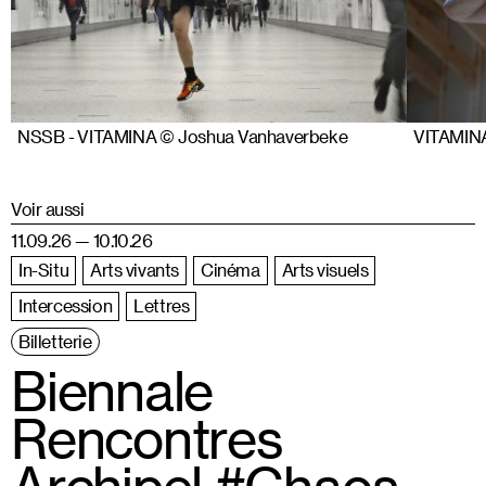
NSSB - VITAMINA © Joshua Vanhaverbeke
VITAMINA
Voir aussi
11.09.26 — 10.10.26
In-Situ
Arts vivants
Cinéma
Arts visuels
Intercession
Lettres
Billetterie
Biennale
Rencontres
Archipel #Chaos-