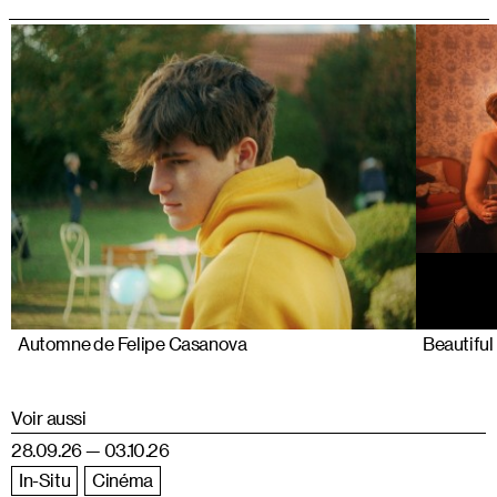
Automne de Felipe Casanova
Beautiful
Voir aussi
28.09.26 — 03.10.26
In-Situ
Cinéma