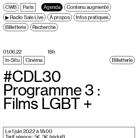
C
entre
W
allonie
B
ruxelles
Paris
Agenda
Contenu augmenté
▶ Radio Sale Live
À propos
Infos pratiques
Billetterie
Recherche
01.06.22
18h
In-Situ
Cinéma
Billetterie
#CDL30
Programme 3 :
Films LGBT +
Le 1 juin 2022 à 18:00
Tarif séance : 5€, 3€ (réduit)