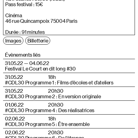
Pass festival : 15€
Cinéma
46 rue Quincampoix 75004 Paris
Durée : 91 minutes
Images
Billetterie
Évènements liés
31.05.22 — 04.06.22
Festival Le Court en dit long #30
31.05.22
18h
#CDL30 Programme 1 : Films d’écoles et d’ateliers
31.05.22
20h30
#CDL30 Programme 2 : En version originale
01.06.22
20h30
#CDL30 Programme 4 : Des réalisatrices
02.06.22
18h
#CDL30 Programme 5 : Être ensemble
02.06.22
20h30
#CDL30 Programme 6 : De l’étrange