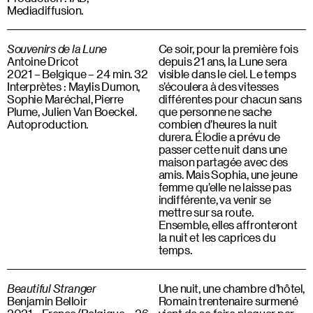
Mediadiffusion.
Souvenirs de la Lune
Ce soir, pour la première fois
Antoine Dricot
depuis 21 ans, la Lune sera
2021 – Belgique – 24 min. 32
visible dans le ciel. Le temps
Interprètes : Maylis Dumon,
s’écoulera à des vitesses
Sophie Maréchal, Pierre
différentes pour chacun sans
Plume, Julien Van Boeckel.
que personne ne sache
Autoproduction.
combien d’heures la nuit
durera. Élodie a prévu de
passer cette nuit dans une
maison partagée avec des
amis. Mais Sophia, une jeune
femme qu’elle ne laisse pas
indifférente, va venir se
mettre sur sa route.
Ensemble, elles affronteront
la nuit et les caprices du
temps.
Beautiful Stranger
Une nuit, une chambre d’hôtel,
Benjamin Belloir
Romain trentenaire surmené