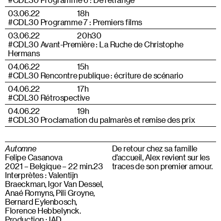
03.06.22
18h
#CDL30 Programme 7 : Premiers films
03.06.22
20h30
#CDL30 Avant-Première : La Ruche de Christophe
Hermans
04.06.22
15h
#CDL30 Rencontre publique : écriture de scénario
04.06.22
17h
#CDL30 Rétrospective
04.06.22
19h
#CDL30 Proclamation du palmarès et remise des prix
Automne
De retour chez sa famille
Felipe Casanova
d’accueil, Alex revient sur les
2021 – Belgique – 22 min.23
traces de son premier amour.
Interprètes : Valentijn
Braeckman, Igor Van Dessel,
Anaé Romyns, Pili Groyne,
Bernard Eylenbosch,
Florence Hebbelynck.
Production : IAD,