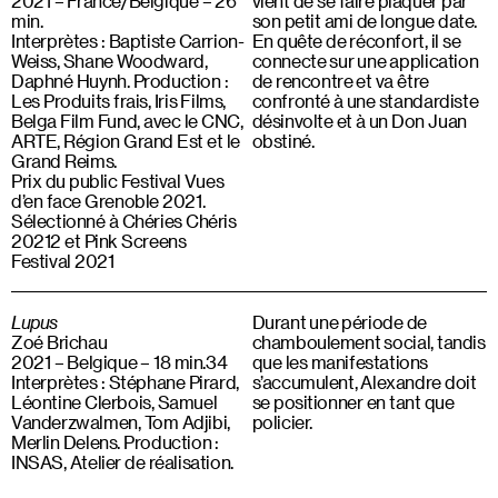
2021 – France/Belgique – 26
vient de se faire plaquer par
min.
son petit ami de longue date.
Interprètes : Baptiste Carrion-
En quête de réconfort, il se
Weiss, Shane Woodward,
connecte sur une application
Daphné Huynh. Production :
de rencontre et va être
Les Produits frais, Iris Films,
confronté à une standardiste
Belga Film Fund, avec le CNC,
désinvolte et à un Don Juan
ARTE, Région Grand Est et le
obstiné.
Grand Reims.
Prix du public Festival Vues
d’en face Grenoble 2021.
Sélectionné à Chéries Chéris
20212 et Pink Screens
Festival 2021
Lupus
Durant une période de
Zoé Brichau
chamboulement social, tandis
2021 – Belgique – 18 min.34
que les manifestations
Interprètes : Stéphane Pirard,
s’accumulent, Alexandre doit
Léontine Clerbois, Samuel
se positionner en tant que
Vanderzwalmen, Tom Adjibi,
policier.
Merlin Delens. Production :
INSAS, Atelier de réalisation.