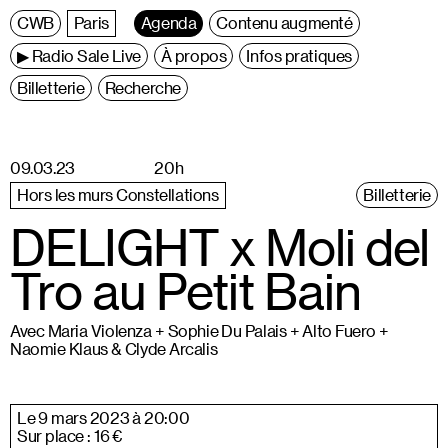
C
entre
W
allonie
B
ruxelles
Paris
Agenda
Contenu augmenté
▶ Radio Sale Live
À propos
Infos pratiques
Billetterie
Recherche
09.03.23
20h
Hors les murs Constellations
Billetterie
DELIGHT x Moli del
Tro au Petit Bain
Avec Maria Violenza + Sophie Du Palais + Alto Fuero +
Naomie Klaus & Clyde Arcalis
Le 9 mars 2023 à 20:00
Sur place : 16 €