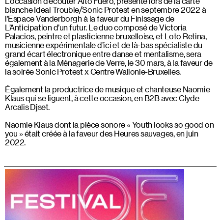
L’occasion d’écouter Alto Fuero, présenté lors de la carte
blanche Ideal Trouble/Sonic Protest en septembre 2022 à
l’Espace Vanderborgh à la faveur du Finissage de
L’Anticipation d’un futur. Le duo composé de Victoria
Palacios, peintre et plasticienne bruxelloise, et Loto Retina,
musicienne expérimentale d’ici et de là-bas spécialiste du
grand écart électronique entre danse et mentalisme, sera
également à la Ménagerie de Verre, le 30 mars, à la faveur de
la soirée Sonic Protest x Centre Wallonie-Bruxelles.
Également la productrice de musique et chanteuse Naomie
Klaus qui se liguent, à cette occasion, en B2B avec Clyde
Arcalis Djset.
Naomie Klaus dont la pièce sonore « Youth looks so good on
you » était créée à la faveur des Heures sauvages, en juin
2022.