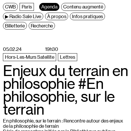
C
entre
W
allonie
B
ruxelles
Paris
Agenda
Contenu augmenté
▶ Radio Sale Live
À propos
Infos pratiques
Billetterie
Recherche
05.02.24
19h30
Hors-Les-Murs Satellite
Lettres
Enjeux du terrain en
philosophie #En
philosophie, sur le
terrain
En philosophie, sur le terrain : Rencontre autour des enjeux
de la philosophie de terrain