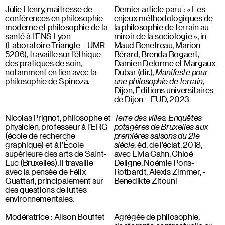
Julie Henry, maîtresse de
Dernier article paru : « Les
conférences en philosophie
enjeux méthodologiques de
moderne et philosophie de la
la philosophie de terrain au
santé à l’ENS Lyon
miroir de la sociologie », in
(Laboratoire Triangle – UMR
Maud Benetreau, Marion
5206), travaille sur l’éthique
Bérard, Brenda Bogaert,
des pratiques de soin,
Damien Delorme et Margaux
notamment en lien avec la
Dubar (dir.),
Manifeste pour
philosophie de Spinoza.
une philosophie de terrain
,
Dijon, Éditions universitaires
de Dijon – EUD, 2023
Nicolas Prignot, philosophe et
Terre des villes. Enquêtes
physicien, professeur à l’ERG
potagères de Bruxelles aux
(école de recherche
premières saisons du 21e
graphique) et à l’École
siècle
, éd. de l’éclat, 2018,
supérieure des arts de Saint-
avec Livia Cahn, Chloé
Luc (Bruxelles). Il travaille
Deligne, Noémie Pons-
avec la pensée de Félix
Rotbardt, Alexis Zimmer, ­
Guattari, principalement sur
Benedikte Zitouni
des questions de luttes
environnementales.
Modératrice : Alison Bouffet
Agrégée de philosophie,