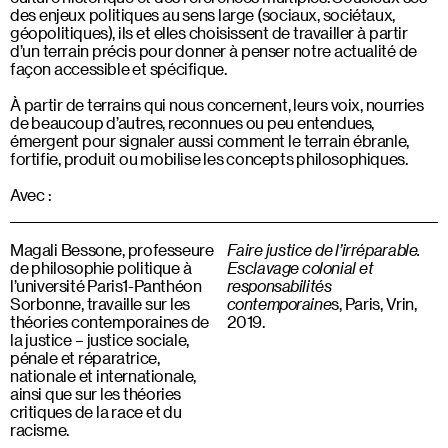
des enjeux politiques au sens large (sociaux, sociétaux,
géopolitiques), ils et elles choisissent de travailler à partir
d’un terrain précis pour donner à penser notre actualité de
façon accessible et spécifique.
À partir de terrains qui nous concernent, leurs voix, nourries
de beaucoup d’autres, reconnues ou peu entendues,
émergent pour signaler aussi comment le terrain ébranle,
fortifie, produit ou mobilise les concepts philosophiques.
Avec :
Magali Bessone, professeure
Faire justice de l’irréparable.
de philosophie politique à
Esclavage colonial et
l’université Paris1-Panthéon
responsabilités
Sorbonne, travaille sur les
contemporaine
s, Paris, Vrin,
théories contemporaines de
2019.
la justice – justice sociale,
pénale et réparatrice,
nationale et internationale,
ainsi que sur les théories
critiques de la race et du
racisme.