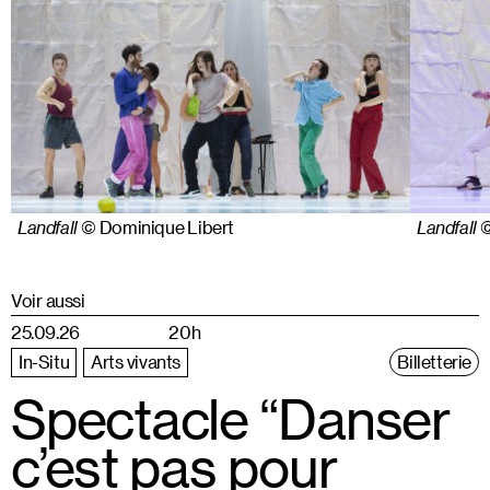
Landfall
© Dominique Libert
Landfall
©
Voir aussi
25.09.26
20h
In-Situ
Arts vivants
Billetterie
Spectacle “Danser
c’est pas pour