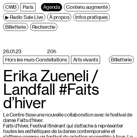
C
entre
W
allonie
B
ruxelles
Paris
Agenda
Contenu augmenté
▶ Radio Sale Live
À propos
Infos pratiques
Billetterie
Recherche
26.01.23
20h
Hors les murs Constellations
Arts vivants
Billetterie
Erika Zueneli /
Landfall #Faits
d’hiver
Le Centre tisse une nouvelle collaboration avec le festival de
danse Faits d’hiver.
Faits d’hiver, Festival itinérant qui s’attache à représenter
toutes les esthétiques de la danse contemporaine et
s’affirme comme un festival de création accessible à tous. Le