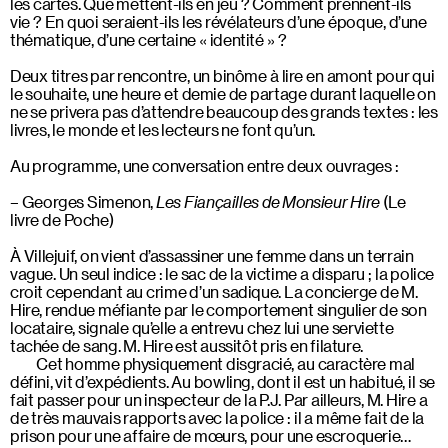
les cartes. Que mettent-ils en jeu ? Comment prennent-ils
vie ? En quoi seraient-ils les révélateurs d’une époque, d’une
thématique, d’une certaine « identité » ?
Deux titres par rencontre, un binôme à lire en amont pour qui
le souhaite, une heure et demie de partage durant laquelle on
ne se privera pas d’attendre beaucoup des grands textes : les
livres, le monde et les lecteurs ne font qu’un.
Au programme, une conversation entre deux ouvrages :
Georges Simenon,
Les Fiançailles de Monsieur Hire
(Le
livre de Poche)
À Villejuif, on vient d’assassiner une femme dans un terrain
vague. Un seul indice : le sac de la victime a disparu ; la police
croit cependant au crime d’un sadique. La concierge de M.
Hire, rendue méfiante par le comportement singulier de son
locataire, signale qu’elle a entrevu chez lui une serviette
tachée de sang. M. Hire est aussitôt pris en filature.
Cet homme physiquement disgracié, au caractère mal
défini, vit d’expédients. Au bowling, dont il est un habitué, il se
fait passer pour un inspecteur de la P.J. Par ailleurs, M. Hire a
de très mauvais rapports avec la police : il a même fait de la
prison pour une affaire de mœurs, pour une escroquerie…