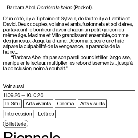
Barbara Abel,
Derrière la haine
(Pocket).
D’un côté, il y a Tiphaine et Sylvain, de l’autre il y a Lætitia et
David. Deux couples, voisins et amis, fusionnels et solidaires,
partageant le bonheur d’avoir chacun un petit garçon du
même âge. Maxime et Milo grandissent ensemble, comme
des jumeaux. Jusqu’au drame. Désormais, seule une haie
sépare la culpabilité de la vengeance, la paranoïa de la
haine…
“Barbara Abel n’a pas son pareil pour distiller l’angoisse,
manipuler le lecteur, multiplier les rebondissements… jusqu’à
la conclusion, noire à souhait.”
Voir aussi
11.09.26 — 10.10.26
In-Situ
Arts vivants
Cinéma
Arts visuels
Intercession
Lettres
Billetterie
Biennale