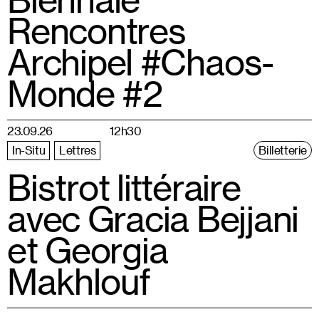
Rencontres
Archipel #Chaos-
Monde #2
23.09.26
12h30
In-Situ
Lettres
Billetterie
Bistrot littéraire
avec Gracia Bejjani
et Georgia
Makhlouf