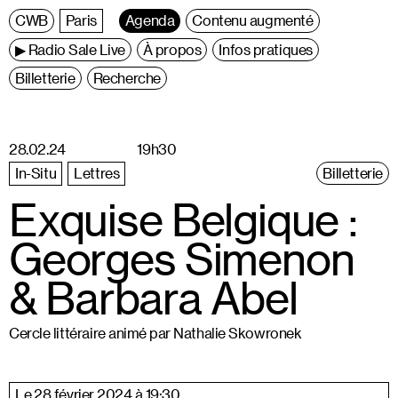
C
entre
W
allonie
B
ruxelles
Paris
Agenda
Contenu augmenté
▶ Radio Sale Live
À propos
Infos pratiques
Billetterie
Recherche
28.02.24
19h30
In-Situ
Lettres
Billetterie
Exquise Belgique :
Georges Simenon
& Barbara Abel
Cercle littéraire animé par Nathalie Skowronek
Le 28 février 2024 à 19:30