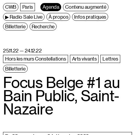
C
entre
W
allonie
B
ruxelles
Paris
Agenda
Contenu augmenté
▶ Radio Sale Live
À propos
Infos pratiques
Billetterie
Recherche
25.11.22 — 24.12.22
Hors les murs Constellations
Arts vivants
Lettres
Billetterie
Focus Belge #1 au
Bain Public, Saint-
Nazaire