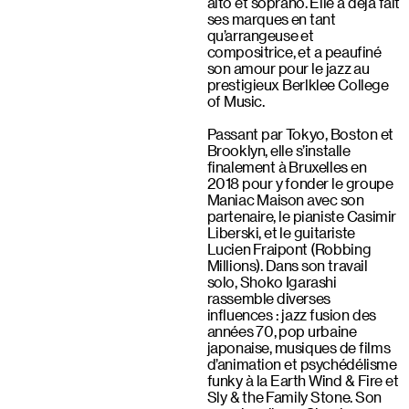
alto et soprano. Elle a déjà fait
ses marques en tant
qu’arrangeuse et
compositrice, et a peaufiné
son amour pour le jazz au
prestigieux Berlklee College
of Music.
Passant par Tokyo, Boston et
Brooklyn, elle s’installe
finalement à Bruxelles en
2018 pour y fonder le groupe
Maniac Maison avec son
partenaire, le pianiste Casimir
Liberski, et le guitariste
Lucien Fraipont (Robbing
Millions). Dans son travail
solo, Shoko Igarashi
rassemble diverses
influences : jazz fusion des
années 70, pop urbaine
japonaise, musiques de films
d’animation et psychédélisme
funky à la Earth Wind & Fire et
Sly & the Family Stone. Son