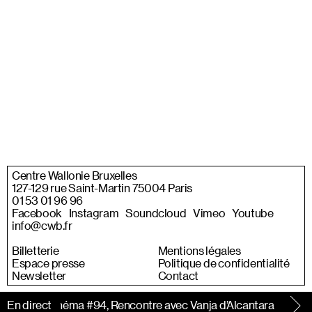
Centre Wallonie Bruxelles
127-129 rue Saint-Martin 75004 Paris
01 53 01 96 96
Facebook
Instagram
Soundcloud
Vimeo
Youtube
info@cwb.fr
Billetterie
Mentions légales
Espace presse
Politique de confidentialité
Newsletter
Contact
e Bonus Cinéma #94, Rencontre avec Vanja d’Alcantara
En direct
À sui