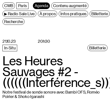
C
entre
W
allonie
B
ruxelles
Paris
Agenda
Contenu augmenté
▶ Radio Sale Live
À propos
Infos pratiques
Billetterie
Recherche
21.10.23
20h30
In-Situ
Billetterie
Les Heures
Sauvages #2 -
((((((Interférence_s))
Notre festival de sonde sonore avec Bambi OFS, Roméo
Poirier & Shoko Igarashi