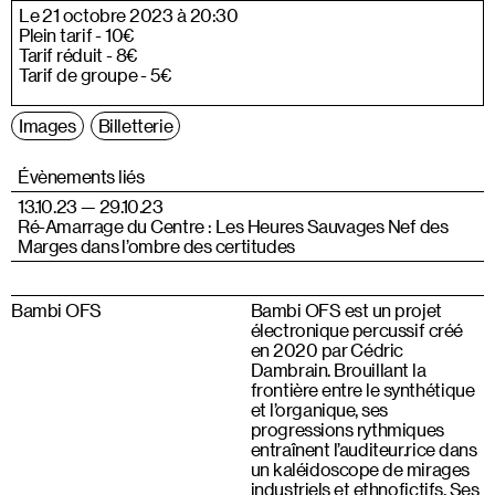
Le 21 octobre 2023 à 20:30
Plein tarif - 10€
Tarif réduit - 8€
Tarif de groupe - 5€
Images
Billetterie
Évènements liés
13.10.23 — 29.10.23
Ré-Amarrage du Centre : Les Heures Sauvages Nef des
Marges dans l’ombre des certitudes
Bambi OFS
Bambi OFS est un projet
électronique percussif créé
en 2020 par Cédric
Dambrain. Brouillant la
frontière entre le synthétique
et l’organique, ses
progressions rythmiques
entraînent l’auditeur.rice dans
un kaléidoscope de mirages
industriels et ethnofictifs. Ses