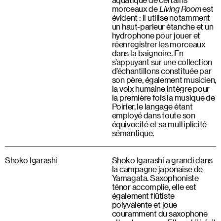
morceaux de
Living Room
est
évident : il utilise notamment
un haut-parleur étanche et un
hydrophone pour jouer et
réenregistrer les morceaux
dans la baignoire. En
s’appuyant sur une collection
d’échantillons constituée par
son père, également musicien,
la voix humaine intègre pour
la première fois la musique de
Poirier, le langage étant
employé dans toute son
équivocité et sa multiplicité
sémantique.
Shoko Igarashi
Shoko Igarashi a grandi dans
la campagne japonaise de
Yamagata. Saxophoniste
ténor accomplie, elle est
également flûtiste
polyvalente et joue
couramment du saxophone