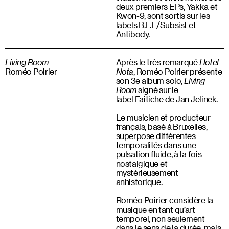
deux premiers EPs, Yakka et
Kwon-9, sont sortis sur les
labels B.F.E/Subsist et
Antibody.
Living Room
Après le très remarqué
Hotel
Roméo Poirier
Nota
, Roméo Poirier présente
son 3e album solo,
Living
Room
signé sur le
label Faitiche de Jan Jelinek.
Le musicien et producteur
français, basé à Bruxelles,
superpose différentes
temporalités dans une
pulsation fluide, à la fois
nostalgique et
mystérieusement
anhistorique.
Roméo Poirier considère la
musique en tant qu’art
temporel, non seulement
dans le sens de la durée, mais