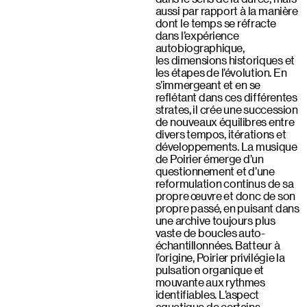
aussi par rapport à la manière
dont le temps se réfracte
dans l’expérience
autobiographique,
les dimensions historiques et
les étapes de l’évolution. En
s’immergeant et en se
reflétant dans ces différentes
strates, il crée une succession
de nouveaux équilibres entre
divers tempos, itérations et
développements. La musique
de Poirier émerge d’un
questionnement et d’une
reformulation continus de sa
propre œuvre et donc de son
propre passé, en puisant dans
une archive toujours plus
vaste de boucles auto-
échantillonnées. Batteur à
l’origine, Poirier privilégie la
pulsation organique et
mouvante aux rythmes
identifiables. L’aspect
aquatique de certains