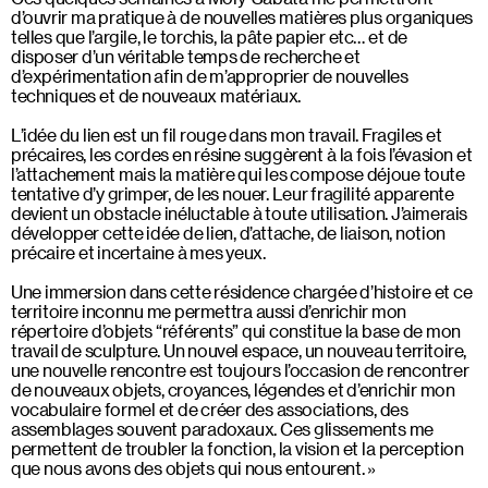
d’ouvrir ma pratique à de nouvelles matières plus organiques
telles que l’argile, le torchis, la pâte papier etc… et de
disposer d’un véritable temps de recherche et
d’expérimentation afin de m’approprier de nouvelles
techniques et de nouveaux matériaux.
L’idée du lien est un fil rouge dans mon travail. Fragiles et
précaires, les cordes en résine suggèrent à la fois l’évasion et
l’attachement mais la matière qui les compose déjoue toute
tentative d’y grimper, de les nouer. Leur fragilité apparente
devient un obstacle inéluctable à toute utilisation. J’aimerais
développer cette idée de lien, d’attache, de liaison, notion
précaire et incertaine à mes yeux.
Une immersion dans cette résidence chargée d’histoire et ce
territoire inconnu me permettra aussi d’enrichir mon
répertoire d’objets “référents” qui constitue la base de mon
travail de sculpture. Un nouvel espace, un nouveau territoire,
une nouvelle rencontre est toujours l’occasion de rencontrer
de nouveaux objets, croyances, légendes et d’enrichir mon
vocabulaire formel et de créer des associations, des
assemblages souvent paradoxaux. Ces glissements me
permettent de troubler la fonction, la vision et la perception
que nous avons des objets qui nous entourent. »