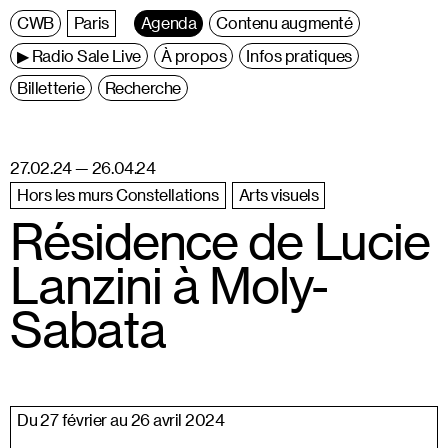
C
entre
W
allonie
B
ruxelles
Paris
Agenda
Contenu augmenté
▶ Radio Sale Live
À propos
Infos pratiques
Billetterie
Recherche
27.02.24 — 26.04.24
Hors les murs Constellations
Arts visuels
Résidence de Lucie
Lanzini à Moly-
Sabata
Du 27 février au 26 avril 2024