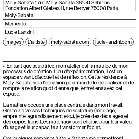
Moly-Sabata 1, rue Moly-Sabata 38550 Sablons
Fondation Albert Gleizes 11, rue Berryer 75008 Paris
Moly-Sabata
Memento
Lucie Lanzini
Images
L’artiste
moly-sabata.com
lucie-lanzini.com
« En tant que sculptrice, mon atelier est la matrice de mon
processus de création. Lieu d’expérimentation, il est un
espace vivant, d’accueil et de réflexion. Cette résidence à
Moly-Sabata sera l’occasion pour moi de le délocaliser et de
rompre la relation quotidienne que j’entretiens avec cet
espace.
La matière occupe une place centrale dans mon travail.
Grâce à diverses techniques de sculpture (moulage,
empreinte, agrandissement etc..), je crée des décalages et
des oppositions. Les matériaux sont choisis pour leur valeur
d’usage et leur capacité à transformer l’objet.
Ces quelques semaines à Moly-Sabata me permettront