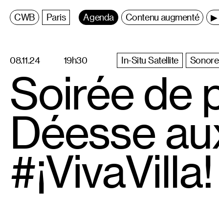
C
entre
W
allonie
B
ruxelles
Paris
Agenda
Contenu augmenté
▶ 
08.11.24
19h30
In-Situ Satellite
Sonore
Soirée de 
Déesse au
#¡VivaVilla!