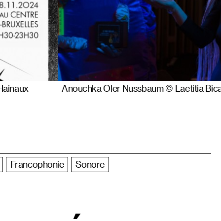
Hainaux
Anouchka Oler Nussbaum © Laetitia Bica
Francophonie
Sonore