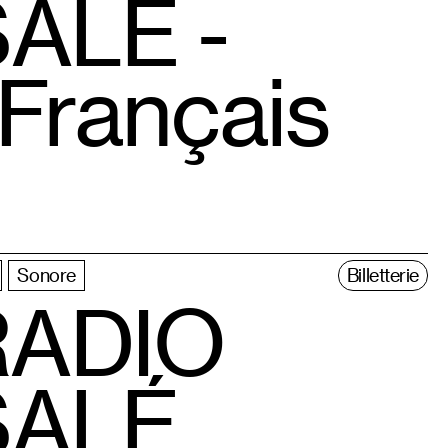
SALÉ -
 Français
Sonore
Billetterie
RADIO
 SALÉ