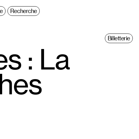
ie
Recherche
Billetterie
s : La
ches