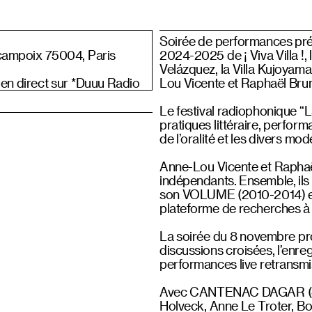
Soirée de performances prés
campoix 75004, Paris
2024-2025 de ¡ Viva Villa !, 
Velázquez, la Villa Kujoyama, 
 en direct sur *Duuu Radio
Lou Vicente et Raphaël Bru
Le festival radiophonique “
pratiques littéraire, performa
de l’oralité et les divers mod
Anne-Lou Vicente et Raphaël
indépendants. Ensemble, ils 
son VOLUME (2010-2014) et,
plateforme de recherches à l
La soirée du 8 novembre pro
discussions croisées, l’enre
performances live retransmi
Avec CANTENAC DAGAR (St
Holveck, Anne Le Troter, B