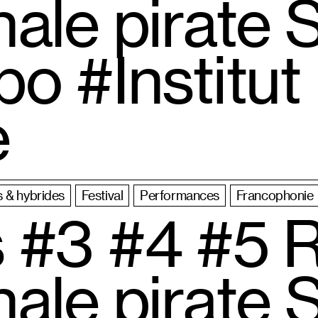
nale pirate 
o #Institut
e
 & hybrides
Festival
Performances
Francophonie
 #3 #4 #5 
nale pirate