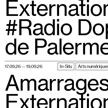
Externatio
#Radio Dop
de Palerm
17.09.26 — 19.09.26
In-Situ
Arts numériques
Amarrages
Externatio