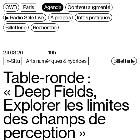
C
entre
W
allonie
B
ruxelles
Paris
Agenda
Contenu augmenté
▶ Radio Sale Live
À propos
Infos pratiques
Billetterie
Recherche
24.03.26
19h
In-Situ
Arts numériques & hybrides
Billetterie
Table-ronde :
« Deep Fields,
Explorer les limites
des champs de
perception »