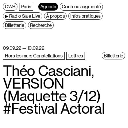
C
entre
W
allonie
B
ruxelles
Paris
Agenda
Contenu augmenté
▶ Radio Sale Live
À propos
Infos pratiques
Billetterie
Recherche
09.09.22 — 10.09.22
Hors les murs Constellations
Lettres
Billetterie
Théo Casciani,
VERSION
(Maquette 3/12)
#Festival Actoral