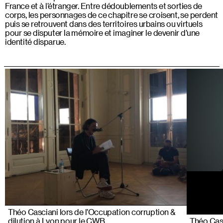
France et à l’étranger. Entre dédoublements et sorties de
corps, les personnages de ce chapitre se croisent, se perdent
puis se retrouvent dans des territoires urbains ou virtuels
pour se disputer la mémoire et imaginer le devenir d’une
identité disparue.
Théo Casciani lors de l’Occupation corruption &
dilution à Lyon pour le CWB
Théo Cas