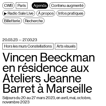
C
entre
W
allonie
B
ruxelles
Paris
Agenda
Contenu augmenté
▶ Radio Sale Live
À propos
Infos pratiques
Billetterie
Recherche
20.03.23 — 27.03.23
Hors les murs Constellations
Arts visuels
Vincen Beeckman
en résidence aux
Ateliers Jeanne
Barret à Marseille
Séjours du 20 au 27 mars 2023, en avril, mai, octobre,
novembre 2023