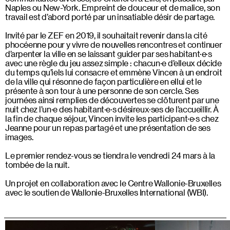
Naples ou New-York. Empreint de douceur et de malice, son
travail est d’abord porté par un insatiable désir de partage.
Invité par le ZEF en 2019, il souhaitait revenir dans la cité
phocéenne pour y vivre de nouvelles rencontres et continuer
d’arpenter la ville en se laissant guider par ses habitant·e·s
avec une règle du jeu assez simple : chacun·e d’elleux décide
du temps qu’iels lui consacre et emmène Vincen à un endroit
de la ville qui résonne de façon particulière en ellui et le
présente à son tour à une personne de son cercle. Ses
journées ainsi remplies de découvertes se clôturent par une
nuit chez l’un·e des habitant·e·s désireux·ses de l’accueillir. À
la fin de chaque séjour, Vincen invite les participant·e·s chez
Jeanne pour un repas partagé et une présentation de ses
images.
Le premier rendez-vous se tiendra le vendredi 24 mars à la
tombée de la nuit.
Un projet en collaboration avec le Centre Wallonie-Bruxelles
avec le soutien de Wallonie-Bruxelles International (WBI).