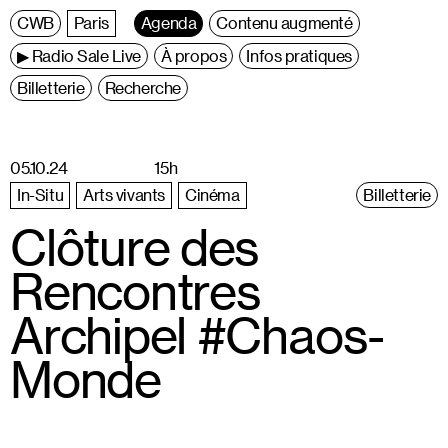
C
entre
W
allonie
B
ruxelles
Paris
Agenda
Contenu augmenté
▶ Radio Sale Live
À propos
Infos pratiques
Billetterie
Recherche
05.10.24
15h
In-Situ
Arts vivants
Cinéma
Billetterie
Clôture des
Rencontres
Archipel #Chaos-
Monde