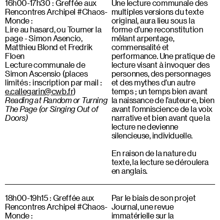
16h00-17h30 : Greffée aux
Une lecture communale des
Rencontres Archipel #Chaos-
multiples versions du texte
Monde :
original, aura lieu sous la
Lire au hasard, ou Tourner la
forme d’une reconstitution
page - Simon Asencio,
mêlant arpentage,
Matthieu Blond et Fredrik
commensalité et
Floen
performance. Une pratique de
Lecture communale de
lecture visant à invoquer des
Simon Ascensio (places
personnes, des personnages
limités : inscription par mail :
et des mythes d’un autre
e.callegarin@cwb.fr
)
temps ; un temps bien avant
Reading at Random or Turning
la naissance de l’auteur·e, bien
The Page (or Singing Out of
avant l’omniscience de la voix
Doors)
narrative et bien avant que la
lecture ne devienne
silencieuse, individuelle.
En raison de la nature du
texte, la lecture se déroulera
en anglais.
18h00-19h15 : Greffée aux
Par le biais de son projet
Rencontres Archipel #Chaos-
Journal, une revue
Monde :
immatérielle sur la