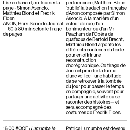
Lire au hasard, ou Tourner la
performance, Matthieu Blond
page - Simon Asencio,
‘publie’ la traduction française
Matthieu Blond et Fredrik
d’Anon composée par Simon
Floen
Asencio. À la manière d’un
ANON, Hors-Série de Journal
acteur de rue, d’un
— 60 à 80 min selon le tirage
bonimenteur ou d’un Mr
de pages
Peachum de l’Opéra de
quat’sous de Bertold Brecht,
Matthieu Blond arpente les
différents contenus du texte
pour en offrir une
reconstruction
chorégraphique. Ce tirage de
Journal prendra la forme
d’une veillée—une habitude
de se retrouver à la tombée
du jour pour passer le temps
en compagnie, souvent pour
partager une activité ou se
raconter des histoires— et
sera accompagné des
costumes de Fredrik Floen.
18:00 #QCF :
Lumumba le
Patrice Lumumba est devenu