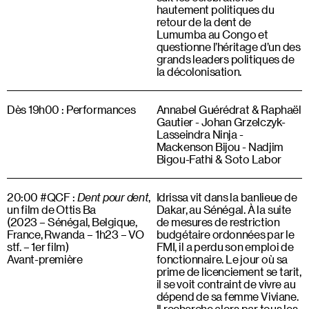
hautement politiques du
retour de la dent de
Lumumba au Congo et
questionne l’héritage d’un des
grands leaders politiques de
la décolonisation.
Dès 19h00 : Performances
Annabel Guérédrat & Raphaël
Gautier - Johan Grzelczyk-
Lasseindra Ninja -
Mackenson Bijou - Nadjim
Bigou-Fathi & Soto Labor
20:00 #QCF :
Dent pour dent
,
Idrissa vit dans la banlieue de
un film de Ottis Ba
Dakar, au Sénégal. À la suite
(2023 – Sénégal, Belgique,
de mesures de restriction
France, Rwanda – 1h23 – VO
budgétaire ordonnées par le
stf. – 1er film)
FMI, il a perdu son emploi de
Avant-première
fonctionnaire. Le jour où sa
prime de licenciement se tarit,
il se voit contraint de vivre au
dépend de sa femme Viviane.
Il recherche alors par tous les