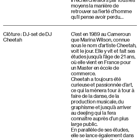
moyens la manière de
retrouver sa fierté d’homme
qu’il pense avoir perdu…
Clôture : DJ-set de DJ
C’est en 1989 au Cameroun
Cheetah
que Marina Wilson, connue
sous le nom d’artiste Cheetah,
voit le jour. Elle y vit et fait ses
études jusqu’à l’âge de 21 ans,
où elle vient en France pour
un Master en école de
commerce.
Cheetah a toujours été
curieuse et passionnée d’art,
ce qui la mènera tour à tour à
faire de la danse, de la
production musicale, du
graphisme et jusqu’à arriver
au deejing qui la fera
connaître auprès d’un plus
large public.
En parallèle de ses études,
elle se lance également dans