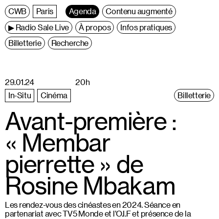
C
entre
W
allonie
B
ruxelles
Paris
Agenda
Contenu augmenté
▶ Radio Sale Live
À propos
Infos pratiques
Billetterie
Recherche
29.01.24
20h
In-Situ
Cinéma
Billetterie
Avant-première :
« Membar
pierrette » de
Rosine Mbakam
Les rendez-vous des cinéastes en 2024. Séance en
partenariat avec TV5 Monde et l’O.I.F et présence de la