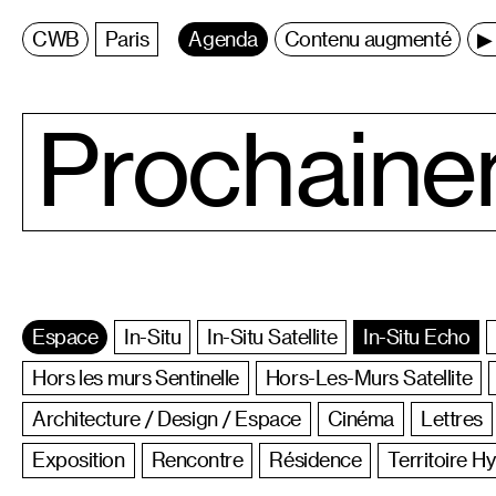
C
entre
W
allonie
B
ruxelles
Paris
Agenda
Contenu augmenté
▶ 
Prochaine
Espace
In-Situ
In-Situ Satellite
In-Situ Echo
Hors les murs Sentinelle
Hors-Les-Murs Satellite
Architecture / Design / Espace
Cinéma
Lettres
Exposition
Rencontre
Résidence
Territoire H