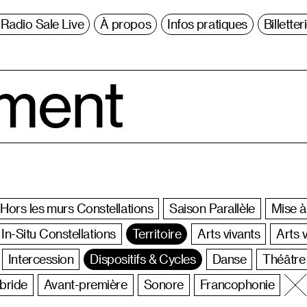
Radio Sale Live
À propos
Infos pratiques
Billetter
ment
Hors les murs Constellations
Saison Parallèle
Mise à
In-Situ Constellations
Territoire
Arts vivants
Arts v
Intercession
Dispositifs & Cycles
Danse
Théâtre
ybride
Avant-première
Sonore
Francophonie