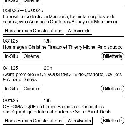
05.10.25 — 06.03.26
Exposition collective « Mandorla, les métamorphoses du
sacré », avec Annabelle Guetatra #Abbaye de Maubuisson
Hors les murs Constellations
Arts visuels
03.11.25
18h
Hommage à Christine Pireaux et Thierry Michel #moisdudoc
In-Situ
Cinéma
Billetterie
04.11.25
20h
Avant-première : « ON VOUS CROIT » de Charlotte Devillers
& Arnaud Dufeys
In-Situ
Cinéma
Billetterie
06.11.25
18h
CHROMATIQUE de Louise Baduel aux Rencontres
chorégraphiques internationales de Seine-Saint-Denis
Hors les murs Constellations
Arts vivants
Billetterie