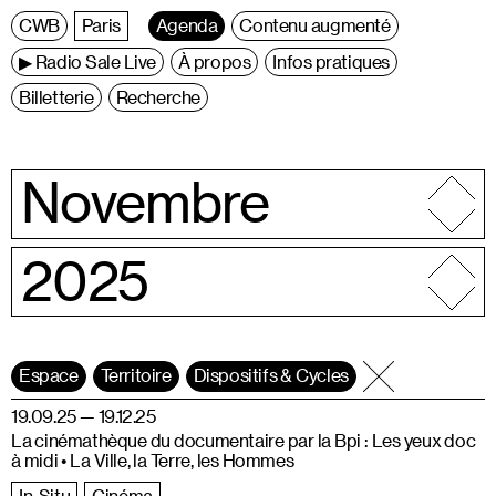
C
entre
W
allonie
B
ruxelles
Paris
Agenda
Contenu augmenté
▶ Radio Sale Live
À propos
Infos pratiques
Billetterie
Recherche
Novembre
2025
Espace
Territoire
Dispositifs & Cycles
19.09.25 — 19.12.25
La cinémathèque du documentaire par la Bpi : Les yeux doc
à midi • La Ville, la Terre, les Hommes
In-Situ
Cinéma