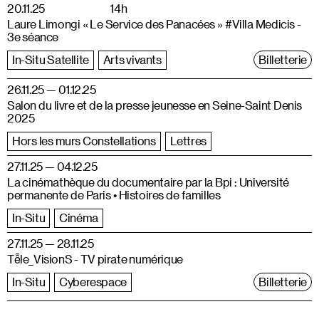
20.11.25
14h
Laure Limongi « Le Service des Panacées » #Villa Medicis -
3e séance
In-Situ Satellite
Arts vivants
Billetterie
26.11.25 — 01.12.25
Salon du livre et de la presse jeunesse en Seine-Saint Denis
2025
Hors les murs Constellations
Lettres
27.11.25 — 04.12.25
La cinémathèque du documentaire par la Bpi : Université
permanente de Paris • Histoires de familles
In-Situ
Cinéma
27.11.25 — 28.11.25
Tễle_VisionS - TV pirate numérique
In-Situ
Cyberespace
Billetterie