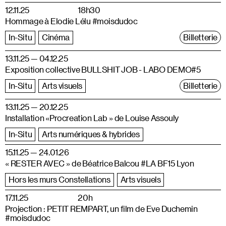
12.11.25
18h30
Hommage à Elodie Lélu #moisdudoc
In-Situ
Cinéma
Billetterie
13.11.25 — 04.12.25
Exposition collective BULLSHIT JOB - LABO DEMO#5
In-Situ
Arts visuels
Billetterie
13.11.25 — 20.12.25
Installation «Procreation Lab » de Louise Assouly
In-Situ
Arts numériques & hybrides
15.11.25 — 24.01.26
« RESTER AVEC » de Béatrice Balcou #LA BF15 Lyon
Hors les murs Constellations
Arts visuels
17.11.25
20h
Projection : PETIT REMPART, un film de Eve Duchemin
#moisdudoc